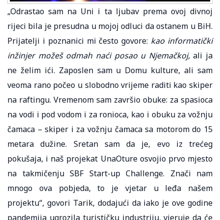
„Odrastao sam na Uni i ta ljubav prema ovoj divnoj
rijeci bila je presudna u mojoj odluci da ostanem u BiH.
Prijatelji i poznanici mi često govore:
kao informatički
inžinjer možeš odmah naći posao u Njemačkoj
, ali ja
ne želim ići. Zaposlen sam u Domu kulture, ali sam
veoma rano počeo u slobodno vrijeme raditi kao skiper
na raftingu. Vremenom sam završio obuke: za spasioca
na vodi i pod vodom i za ronioca, kao i obuku za vožnju
čamaca – skiper i za vožnju čamaca sa motorom do 15
metara dužine. Sretan sam da je, evo iz trećeg
pokušaja, i naš projekat UnaOture osvojio prvo mjesto
na takmičenju SBF Start-up Challenge. Znači nam
mnogo ova pobjeda, to je vjetar u leđa našem
projektu“, govori Tarik, dodajući da iako je ove godine
pandemija ugrozila turističku industriju, vjeruje da će