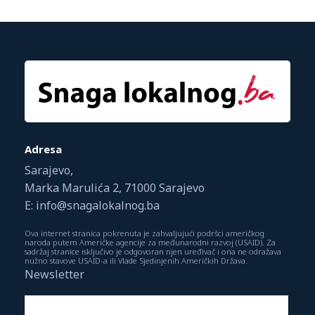
Adresa
Sarajevo,
Marka Marulića 2, 71000 Sarajevo
E: info@snagalokalnog.ba
Ova internet stranica pokrenuta je zahvaljujući podršci američkog
naroda putem Američke agencije za međunarodni razvoj (USAID). Za
sadržaj stranice isključivo je odgovoran njen uređivač i ona ne odražava
nužno stavove USAID-a ili Vlade Sjedinjenih Američkih Država.
Newsletter