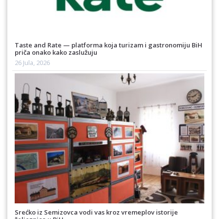
Taste and Rate — platforma koja turizam i gastronomiju BiH
priča onako kako zaslužuju
26 Jula, 2026
Srećko iz Semizovca vodi vas kroz vremeplov istorije