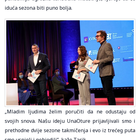
iduća sezona biti puno bolja.
„Mladim ljudima želim poručiti da ne odustaju od
svojih snova. Našu ideju UnaOture prijavljivali smo i
prethodne dvije sezone takmičenja i evo iz trećeg puta
smo uspjeli i pobjedili“, kaže Tarik.