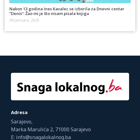
Nakon 13 godina Ines Kavalec se izborila za Dnevni centar
“Denis”: Žao mi je što nisam pisala knjigu
09 Januara, 2025
Adresa
Sarajevo,
Marka Marulića 2, 71000 Sarajevo
E: info@snagalokalnog.ba