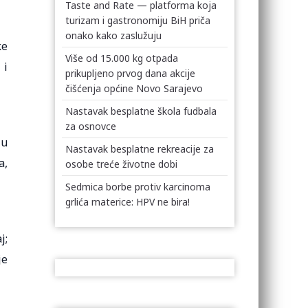
Taste and Rate — platforma koja
turizam i gastronomiju BiH priča
onako kako zaslužuju
ke
Više od 15.000 kg otpada
 i
prikupljeno prvog dana akcije
čišćenja općine Novo Sarajevo
Nastavak besplatne škola fudbala
za osnovce
 u
Nastavak besplatne rekreacije za
a,
osobe treće životne dobi
Sedmica borbe protiv karcinoma
grlića materice: HPV ne bira!
j;
je