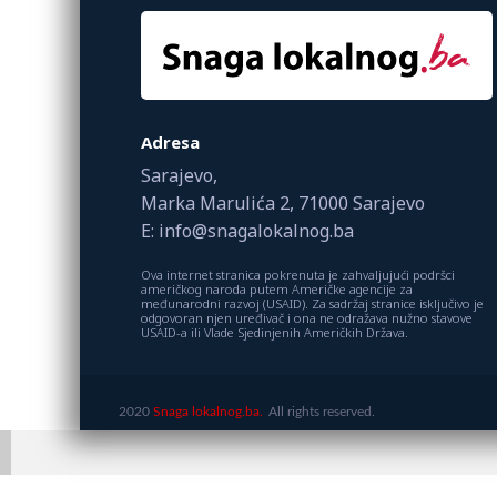
Adresa
Sarajevo,
Marka Marulića 2, 71000 Sarajevo
E: info@snagalokalnog.ba
Ova internet stranica pokrenuta je zahvaljujući podršci
američkog naroda putem Američke agencije za
međunarodni razvoj (USAID). Za sadržaj stranice isključivo je
odgovoran njen uređivač i ona ne odražava nužno stavove
USAID-a ili Vlade Sjedinjenih Američkih Država.
2020
Snaga lokalnog.ba.
All rights reserved.