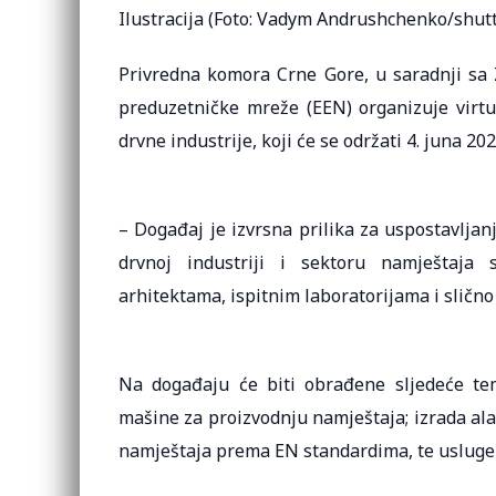
Ilustracija (Foto: Vadym Andrushchenko/shut
Privredna komora Crne Gore, u saradnji s
preduzetničke mreže (EEN) organizuje virtu
drvne industrije, koji će se održati 4. juna 202
– Događaj je izvrsna prilika za uspostavlja
drvnoj industriji i sektoru namještaja s
arhitektama, ispitnim laboratorijama i slično
Na događaju će biti obrađene sljedeće teme
mašine za proizvodnju namještaja; izrada ala
namještaja prema EN standardima, te usluge i