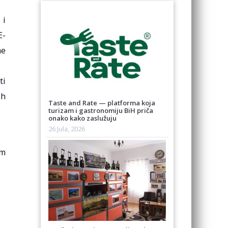
 i
E-
ne
ti
ih
Taste and Rate — platforma koja
turizam i gastronomiju BiH priča
onako kako zaslužuju
26 Jula, 2026
om