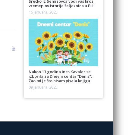
Srećko iz Semizovca vodi vas kroz
vremeplov istorije željeznica u BiH
16 Januara, 2025
Nakon 13 godina Ines Kavalec se
izborila za Dnevni centar “Denis”:
Žao mi je što nisam pisala knjigu
09 Januara, 2025