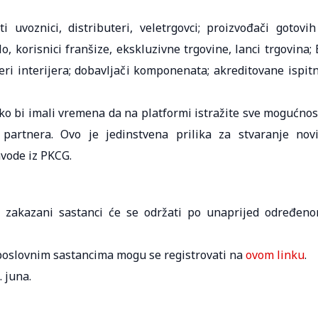
uvoznici, distributeri, veletrgovci; proizvođači gotovih
, korisnici franšize, ekskluzivne trgovine, lanci trgovina; 
neri interijera; dobavljači komponenata; akreditovane ispit
ako bi imali vremena da na platformi istražite sve mogućnos
partnera. Ovo je jedinstvena prilika za stvaranje nov
avode iz PKCG.
 zakazani sastanci će se održati po unaprijed određen
poslovnim sastancima mogu se registrovati na
ovom linku
.
 juna.