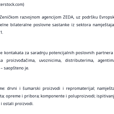
terstock.com)
a Zeničkom razvojnom agencijom ZEDA, uz podršku Evrops
elne bilateralne poslovne sastanke iz sektora namještaja
1.
nje kontakata za saradnju potencijalnih poslovnih partnera
a proizvođačima, uvoznicima, distributerima, agentim
 – saopšteno je.
: drvni i šumarski proizvodi i repromaterijal; namješta
ta; opreme i pribora; komponente i poluproizvodi; ispitivan
 ostali proizvodi.