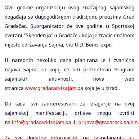
Ove godine organizaciju ovog značajnog sajamskog
događaja sa dugogodišnjom tradicijom, preuzima Grad
Gradačac. Suorganizator će ove godine u Sportskoj
dvorani “Skenderija” u Gradačcu koja je tradicionalnom
mjesto održavanja Sajma, biti U.D.”Boms-expo”.
U narednih nekoliko dana planirana je i zvanična
najava Sajma na kojoj će biti prezentiran Program
sajamskih aktivnosti, nova web
stranica
www.gradacackisajam.ba
koja je u izradi.
Do tada, svi zainteresovani za izlaganje na ovoj
sajamskoj manifestaciji, prijave mogu izvršiti
na
info@gradacackisajam.ba
ili
prijava@gradacackisajam
Za sve dodatne informacije, na raspolaganju su