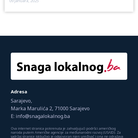
09 Januara, 2025
Adresa
Sarajevo,
Marka Marulića 2, 71000 Sarajevo
E: info@snagalokalnog.ba
Ova internet stranica pokrenuta je zahvaljujući podršci američkog
naroda putem Američke agencije za međunarodni razvoj (USAID). Za
sadržaj stranice isključivo je odgovoran njen uređivač i ona ne odražava