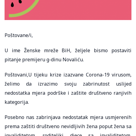
Poštovane/i,
U ime Ženske mreže BiH, željele bismo postaviti
pitanje premijeru g-dinu Novaliću.
Poštovani,U tijeku krize izazvane Corona-19 virusom,
želimo da izrazimo svoju zabrinutost uslijed
nedostatka mjera podrške i zaštite društveno ranjivih
kategorija.
Posebno nas zabrinjava nedostatak mjera usmjerenih
prema zaštiti društveno nevidljivih žena poput žena sa
invaliditetom, roditeljki djece sa invaliditetom,