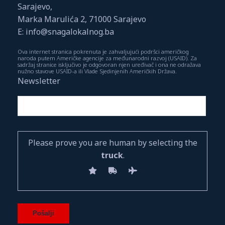
Sarajevo,
Marka Marulića 2, 71000 Sarajevo
E: info@snagalokalnog.ba
Ova internet stranica pokrenuta je zahvaljujući podršci američkog
naroda putem Američke agencije za međunarodni razvoj (USAID). Za
sadržaj stranice isključivo je odgovoran njen uređivač i ona ne odražava
nužno stavove USAID-a ili Vlade Sjedinjenih Američkih Država.
Newsletter
Please prove you are human by selecting the
truck
.