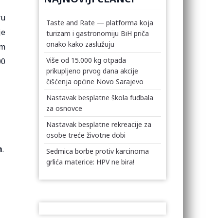
ru
Taste and Rate — platforma koja
je
turizam i gastronomiju BiH priča
onako kako zaslužuju
em
Više od 15.000 kg otpada
00
prikupljeno prvog dana akcije
čišćenja općine Novo Sarajevo
Nastavak besplatne škola fudbala
za osnovce
Nastavak besplatne rekreacije za
osobe treće životne dobi
m
.
Sedmica borbe protiv karcinoma
grlića materice: HPV ne bira!