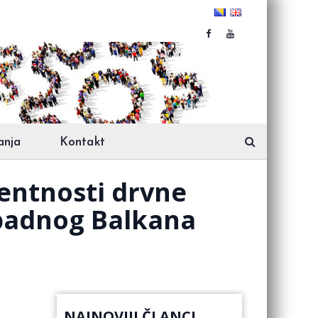
anja
Kontakt
entnosti drvne
apadnog Balkana
NAJNOVIJI ČLANCI