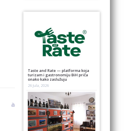
Taste and Rate — platforma koja
turizam i gastronomiju BiH priča
onako kako zaslužuju
26 Jula, 2026