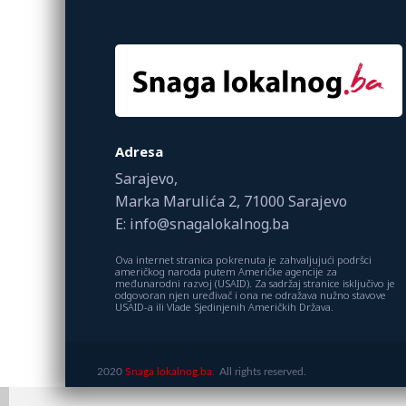
Adresa
Sarajevo,
Marka Marulića 2, 71000 Sarajevo
E: info@snagalokalnog.ba
Ova internet stranica pokrenuta je zahvaljujući podršci
američkog naroda putem Američke agencije za
međunarodni razvoj (USAID). Za sadržaj stranice isključivo je
odgovoran njen uređivač i ona ne odražava nužno stavove
USAID-a ili Vlade Sjedinjenih Američkih Država.
2020
Snaga lokalnog.ba.
All rights reserved.