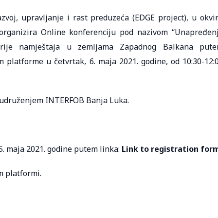
voj, upravljanje i rast preduzeća (EDGE project), u okvi
 organizira Online konferenciju pod nazivom “Unapređen
ustrije namještaja u zemljama Zapadnog Balkana put
m platforme u četvrtak, 6. maja 2021. godine, od 10:30-12:
sa udruženjem INTERFOB Banja Luka.
5. maja 2021. godine putem linka:
Link to registration for
m platformi.