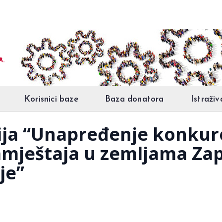
Korisnici baze
Baza donatora
Istraživ
ija “Unapređenje konkur
 namještaja u zemljama Z
je”