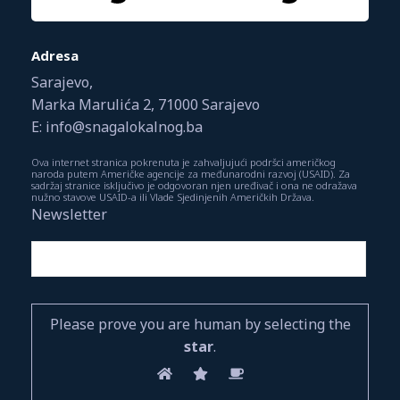
Adresa
Sarajevo,
Marka Marulića 2, 71000 Sarajevo
E: info@snagalokalnog.ba
Ova internet stranica pokrenuta je zahvaljujući podršci američkog
naroda putem Američke agencije za međunarodni razvoj (USAID). Za
sadržaj stranice isključivo je odgovoran njen uređivač i ona ne odražava
nužno stavove USAID-a ili Vlade Sjedinjenih Američkih Država.
Newsletter
Please prove you are human by selecting the
star
.