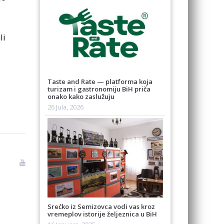
li
Taste and Rate — platforma koja
turizam i gastronomiju BiH priča
onako kako zaslužuju
26 Jula, 2026
Srećko iz Semizovca vodi vas kroz
vremeplov istorije željeznica u BiH