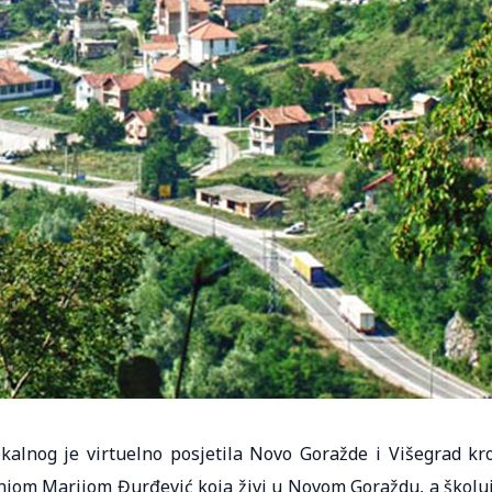
alnog je virtuelno posjetila Novo Goražde i Višegrad kr
njom Marijom Đurđević koja živi u Novom Goraždu, a školu