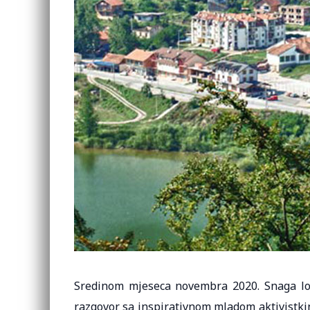
Sredinom mjeseca novembra 2020. Snaga lok
razgovor sa inspirativnom mladom aktivistki