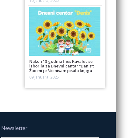
16 Januara, 2025
Nakon 13 godina Ines Kavalec se
izborila za Dnevni centar “Denis”:
Žao mi je što nisam pisala knjigu
09 Januara, 2025
Newsletter