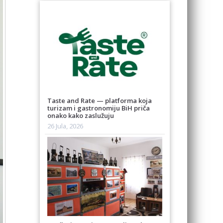
Taste and Rate — platforma koja
turizam i gastronomiju BiH priča
onako kako zaslužuju
26 Jula, 2026