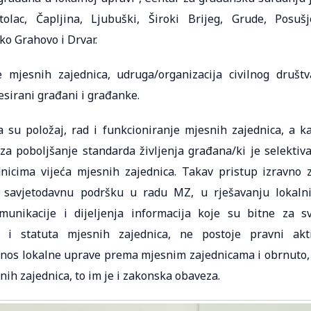
lac, Čapljina, Ljubuški, Široki Brijeg, Grude, Posušj
ko Grahovo i Drvar.
e mjesnih zajednica, udruga/organizacija civilnog društv
resirani građani i građanke.
su položaj, rad i funkcioniranje mjesnih zajednica, a k
a poboljšanje standarda življenja građana/ki je selektiv
nicima vijeća mjesnih zajednica. Takav pristup izravno 
i savjetodavnu podršku u radu MZ, u rješavanju lokaln
unikacije i dijeljenja informacija koje su bitne za s
a i statuta mjesnih zajednica, ne postoje pravni akt
 odnos lokalne uprave prema mjesnim zajednicama i obrnuto,
ih zajednica, to im je i zakonska obaveza.