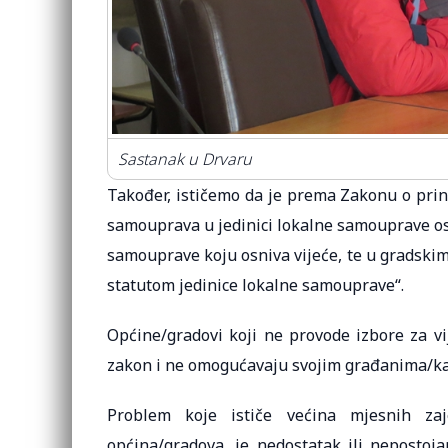
Sastanak u Drvaru
Također, ističemo da je prema Zakonu o pri
samouprava u jedinici lokalne samouprave os
samouprave koju osniva vijeće, te u gradski
statutom jedinice lokalne samouprave“.
Općine/gradovi koji ne provode izbore za v
zakon i ne omogućavaju svojim građanima/ka
Problem koje ističe većina mjesnih za
općina/gradova, je nedostatak ili neposto