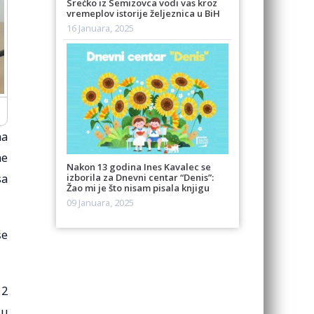
Srećko iz Semizovca vodi vas kroz
vremeplov istorije željeznica u BiH
16 Januara, 2025
na
ne
Nakon 13 godina Ines Kavalec se
sa
izborila za Dnevni centar “Denis”:
Žao mi je što nisam pisala knjigu
09 Januara, 2025
še
12
 u