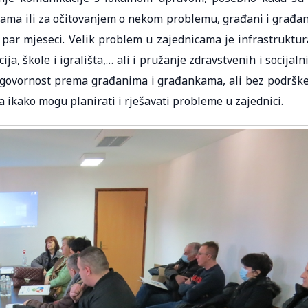
cijama ili za očitovanjem o nekom problemu, građani i građa
 par mjeseci. Velik problem u zajednicama je infrastruktur
ija, škole i igrališta,… ali i pružanje zdravstvenih i socijaln
dgovornost prema građanima i građankama, ali bez podrške
 ikako mogu planirati i rješavati probleme u zajednici.