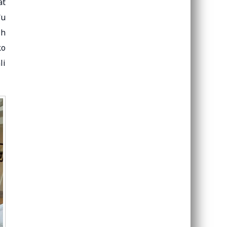
at
đu
ih
ko
li