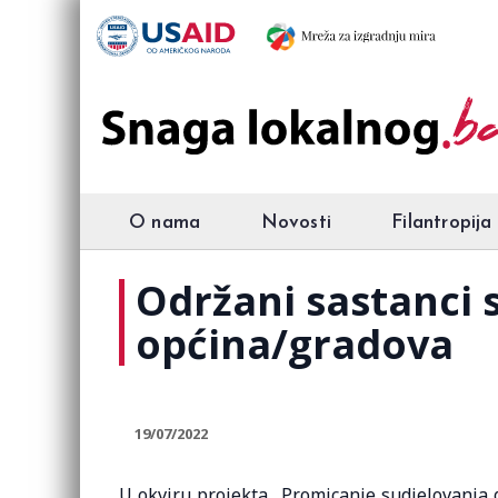
O nama
Novosti
Filantropija
Održani sastanci
općina/gradova
19/07/2022
U okviru projekta „Promicanje sudjelovanja 