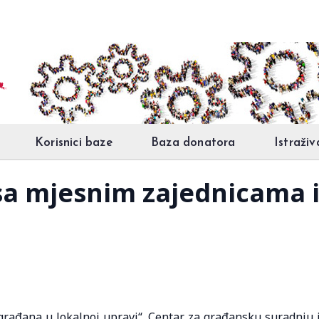
Korisnici baze
Baza donatora
Istraživ
 sa mjesnim zajednicama 
građana u lokalnoj upravi“, Centar za građansku suradnju 