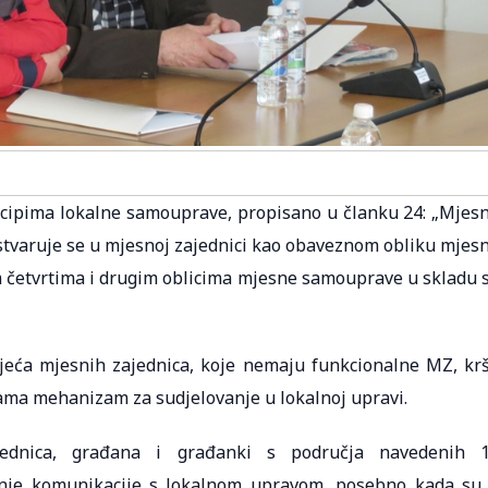
ncipima lokalne samouprave, propisano u članku 24: „Mjes
tvaruje se u mjesnoj zajednici kao obaveznom obliku mjes
m četvrtima i drugim oblicima mjesne samouprave u skladu 
ijeća mjesnih zajednica, koje nemaju funkcionalne MZ, kr
ma mehanizam za sudjelovanje u lokalnoj upravi.
jednica, građana i građanki s područja navedenih 
janje komunikacije s lokalnom upravom, posebno kada su