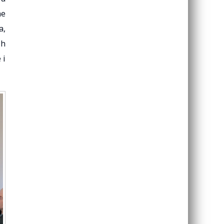
ne
a,
ih
 i