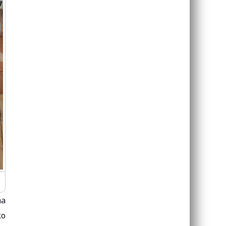
ma
ko