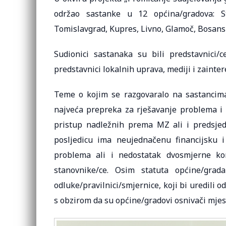
održao sastanke u 12 općina/gradova: Sto
Tomislavgrad, Kupres, Livno, Glamoč, Bosans
Sudionici sastanaka su bili predstavnici/c
predstavnici lokalnih uprava, mediji i zainte
Teme o kojim se razgovaralo na sastancima 
najveća prepreka za rješavanje problema i z
pristup nadležnih prema MZ ali i predsjed
posljedicu ima neujednačenu financijsku 
problema ali i nedostatak dvosmjerne kom
stanovnike/ce. Osim statuta općine/grad
odluke/pravilnici/smjernice, koji bi uredili
s obzirom da su općine/gradovi osnivači mjesn