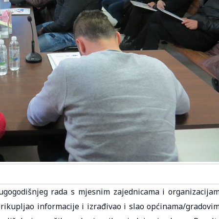
ugogodišnjeg rada s mjesnim zajednicama i organizacija
rikupljao informacije i izrađivao i slao općinama/gradovi