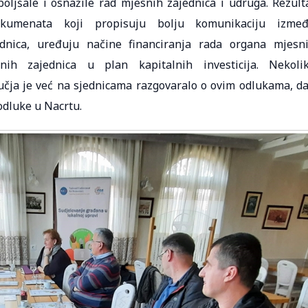
ljšale i osnažile rad mjesnih zajednica i udruga. Rezult
kumenata koji propisuju bolju komunikaciju izme
dnica, uređuju načine financiranja rada organa mjesn
nih zajednica u plan kapitalnih investicija. Nekoli
čja je već na sjednicama razgovaralo o ovim odlukama, da
 odluke u Nacrtu.