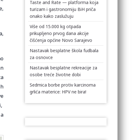
Taste and Rate — platforma koja
e,
turizam i gastronomiju BiH priča
onako kako zaslužuju
Više od 15.000 kg otpada
a,
prikupljeno prvog dana akcije
čišćenja općine Novo Sarajevo
Nastavak besplatne škola fudbala
za osnovce
ao
an
Nastavak besplatne rekreacije za
osobe treće životne dobi
za
Sedmica borbe protiv karcinoma
ih
grlića materice: HPV ne bira!
ve
i,
 a