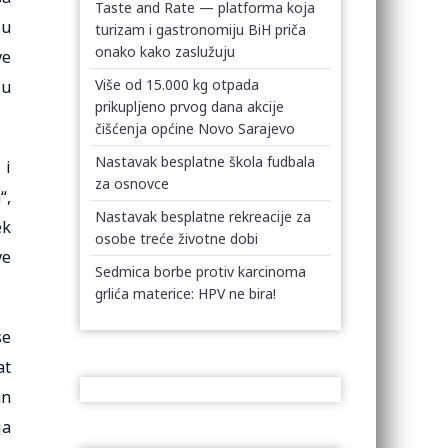
Taste and Rate — platforma koja
su
turizam i gastronomiju BiH priča
onako kako zaslužuju
ve
Više od 15.000 kg otpada
 u
prikupljeno prvog dana akcije
čišćenja općine Novo Sarajevo
Nastavak besplatne škola fudbala
 i
za osnovce
“,
Nastavak besplatne rekreacije za
ek
osobe treće životne dobi
ve
Sedmica borbe protiv karcinoma
grlića materice: HPV ne bira!
se
at
an
ja