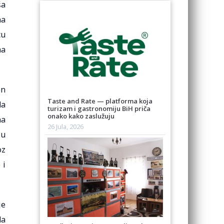
ša
na
cu
ma
on
Taste and Rate — platforma koja
da
turizam i gastronomiju BiH priča
onako kako zaslužuju
na
26 Jula, 2026
ju
oz
 i
je
da