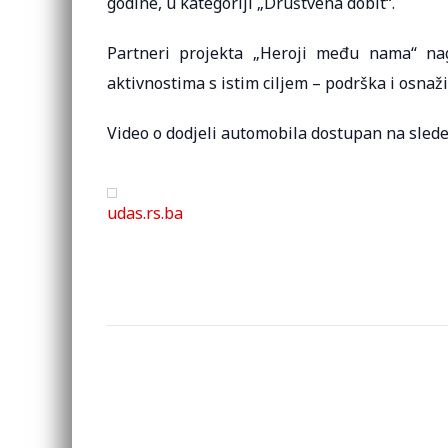
godine, u kategoriji „Društvena dobit“.
Partneri projekta „Heroji među nama“ na
aktivnostima s istim ciljem – podrška i osnaž
Video o dodjeli automobila dostupan na sle
udas.rs.ba