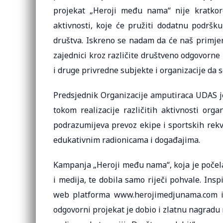
projekat „Heroji među nama“ nije kratko
aktivnosti, koje će pružiti dodatnu podršk
društva. Iskreno se nadam da će naš primjer 
zajednici kroz različite društveno odgovorne 
i druge privredne subjekte i organizacije da s
Predsjednik Organizacije amputiraca UDAS je
tokom realizacije različitih aktivnosti org
podrazumijeva prevoz ekipe i sportskih rekvi
edukativnim radionicama i događajima.
Kampanja „Heroji među nama“, koja je počela
i medija, te dobila samo riječi pohvale. Ins
web platforma www.herojimedjunama.com iz 
odgovorni projekat je dobio i zlatnu nagradu 