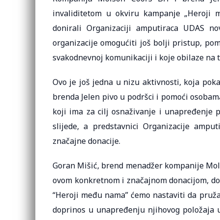
invaliditetom u okviru kampanje „Heroji
donirali Organizaciji amputiraca UDAS no
organizacije omogućiti još bolji pristup, p
svakodnevnoj komunikaciji i koje obilaze na 
Ovo je još jedna u nizu aktivnosti, koja po
brenda Jelen pivo u podršci i pomoći osobam
koji ima za cilj osnaživanje i unapređenje 
slijede, a predstavnici Organizacije ampu
značajne donacije.
Goran Mišić, brend menadžer kompanije Molso
ovom konkretnom i značajnom donacijom, doda
“Heroji među nama” ćemo nastaviti da pruž
doprinos u unapređenju njihovog položaja u 