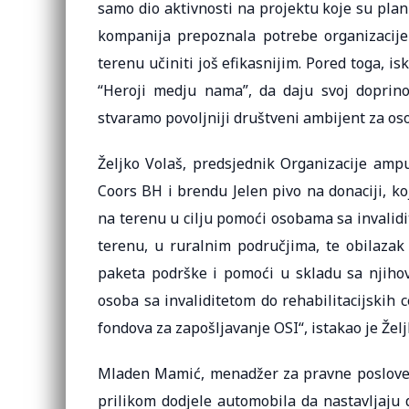
samo dio aktivnosti na projektu koje su plan
kompanija prepoznala potrebe organizacij
terenu učiniti još efikasnijim. Pored toga, i
“Heroji medju nama”, da daju svoj doprin
stvaramo povoljniji društveni ambijent za oso
Željko Volaš, predsjednik Organizacije amp
Coors BH i brendu Jelen pivo na donaciji, k
na terenu u cilju pomoći osobama sa invalidi
terenu, u ruralnim područjima, te obilazak
paketa podrške i pomoći u skladu sa njiho
osoba sa invaliditetom do rehabilitacijskih 
fondova za zapošljavanje OSI“, istakao je Želj
Mladen Mamić, menadžer za pravne poslove 
prilikom dodjele automobila da nastavljaju 