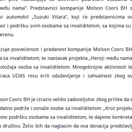
 među nama“. Predstavnici kompanije Molson Coors BH 
vi automobil „Suzuki Vitara“, koji će predstavnicima o
omoć i podršku svim osobama sa invaliditetom, sa kojima su
terenu.
kazuje posvećenost i predanost kompanije Molson Coors BH
a sa invaliditetom, te nastavak projekta „Heroji među nama
položaja osoba sa invaliditetom. Mnogobrojne aktivnosti t
tiraca UDAS nisu krili oduševljenje i zahvalnost zbog o
n Coors BH je izrazio veliko zadovoljstvo zbog prilike da 
tno podrže i osnaže osobe sa invaliditetom: „Kroz projek
amo podršku osobama sa invaliditetom, te dajemo konkret
društvu. Želio bih da naglasim da ova donacija predstavl