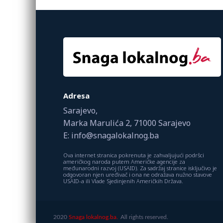
Adresa
Sarajevo,
Marka Marulića 2, 71000 Sarajevo
E: info@snagalokalnog.ba
Ova internet stranica pokrenuta je zahvaljujući podršci
američkog naroda putem Američke agencije za
međunarodni razvoj (USAID). Za sadržaj stranice isključivo je
odgovoran njen uređivač i ona ne odražava nužno stavove
USAID-a ili Vlade Sjedinjenih Američkih Država.
2020
Snaga lokalnog.ba.
All rights reserved.