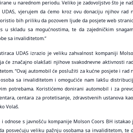
irane u narednom periodu. Veliko je zadovoljstvo što je na
e UDAS, vjerujem da ćemo kroz ovu donaciju njihov rad 
skoristio bih priliku da pozovem ljude da posjete web strani
os u skladu sa mogućnostima, te da zajedničkim snaga
be sa invaliditetom.“
utiraca UDAS izrazio je veliku zahvalnost kompaniji Mols
oja će značajno olakšati njihove svakodnevne aktivnosti ra
tetom. “Ovaj automobil će poslužiti za kućne posjete i rad 
 osoba sa invaliditetom i omogućiće nam lakšu distribuci
vim potrebama. Koristićemo donirani automobil i za prev
centara, centara za protetisanje, zdravstvenih ustanova kao
ko Volaš.
i odnose s javnošću kompanije Molson Coors BH istakao 
da posvećuju veliku pažnju osobama sa invaliditetom, te 