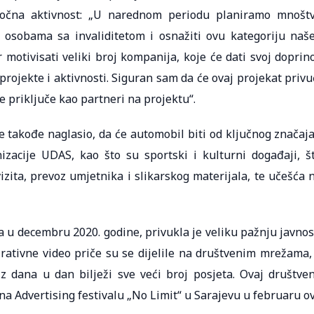
ročna aktivnost: „U narednom periodu planiramo mnošt
u osobama sa invaliditetom i osnažiti ovu kategoriju naš
motivisati veliki broj kompanija, koje će dati svoj doprin
projekte i aktivnosti. Siguran sam da će ovaj projekat privu
e priključe kao partneri na projektu“.
 takođe naglasio, da će automobil biti od ključnog značaja
anizacije UDAS, kao što su sportski i kulturni događaji, š
zita, prevoz umjetnika i slikarskog materijala, te učešća 
 u decembru 2020. godine, privukla je veliku pažnju javnos
pirativne video priče su se dijelile na društvenim mrežama,
dana u dan bilježi sve veći broj posjeta. Ovaj društve
na Advertising festivalu „No Limit“ u Sarajevu u februaru o