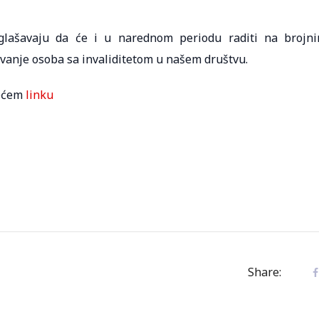
glašavaju da će i u narednom periodu raditi na brojn
ivanje osoba sa invaliditetom u našem društvu.
dećem
linku
Share: