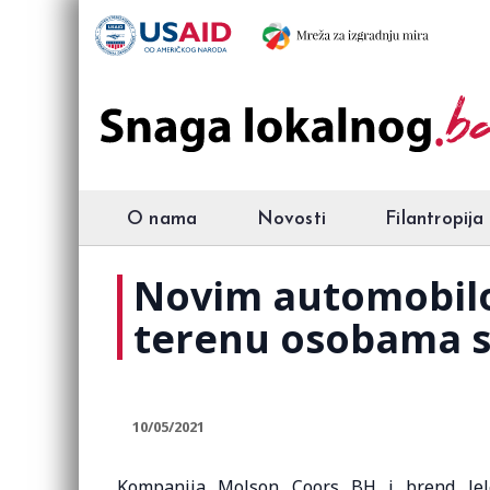
O nama
Novosti
Filantropija
Novim automobilo
terenu osobama sa
10/05/2021
Kompanija Molson Coors BH i brend Jel