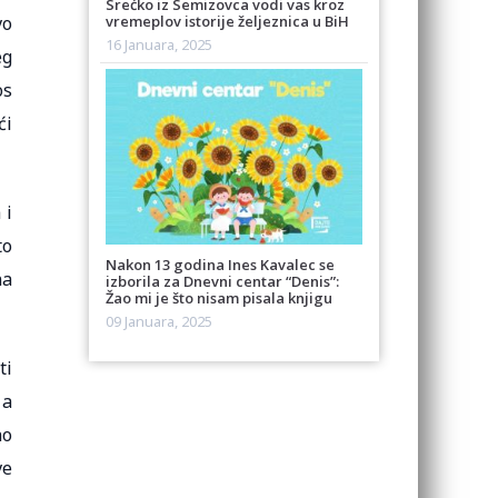
Srećko iz Semizovca vodi vas kroz
vremeplov istorije željeznica u BiH
vo
16 Januara, 2025
eg
os
ći
 i
to
Nakon 13 godina Ines Kavalec se
na
izborila za Dnevni centar “Denis”:
Žao mi je što nisam pisala knjigu
09 Januara, 2025
ti
 a
no
ve