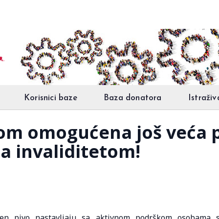
Korisnici baze
Baza donatora
Istraživ
m omogućena još veća p
 invaliditetom!
en pivo nastavljaju sa aktivnom podrškom osobama 