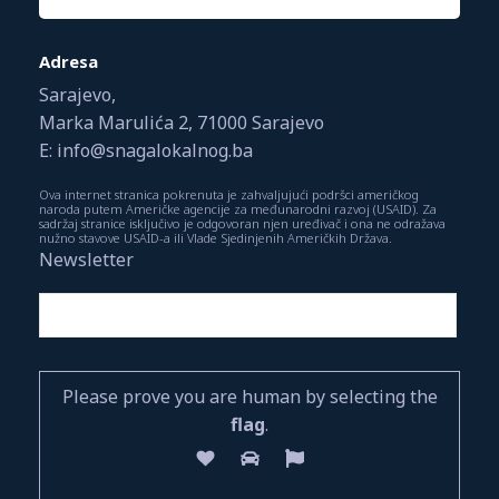
Adresa
Sarajevo,
Marka Marulića 2, 71000 Sarajevo
E: info@snagalokalnog.ba
Ova internet stranica pokrenuta je zahvaljujući podršci američkog
naroda putem Američke agencije za međunarodni razvoj (USAID). Za
sadržaj stranice isključivo je odgovoran njen uređivač i ona ne odražava
nužno stavove USAID-a ili Vlade Sjedinjenih Američkih Država.
Newsletter
Please prove you are human by selecting the
flag
.