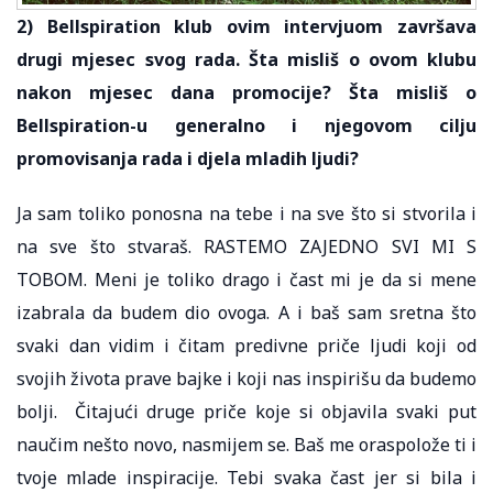
2) Bellspiration klub ovim intervjuom završava
drugi mjesec svog rada. Šta misliš o ovom klubu
nakon mjesec dana promocije? Šta misliš o
Bellspiration-u generalno i njegovom cilju
promovisanja rada i djela mladih ljudi?
Ja sam toliko ponosna na tebe i na sve što si stvorila i
na sve što stvaraš. RASTEMO ZAJEDNO SVI MI S
TOBOM. Meni je toliko drago i čast mi je da si mene
izabrala da budem dio ovoga. A i baš sam sretna što
svaki dan vidim i čitam predivne priče ljudi koji od
svojih života prave bajke i koji nas inspirišu da budemo
bolji. Čitajući druge priče koje si objavila svaki put
naučim nešto novo, nasmijem se. Baš me oraspolože ti i
tvoje mlade inspiracije. Tebi svaka čast jer si bila i