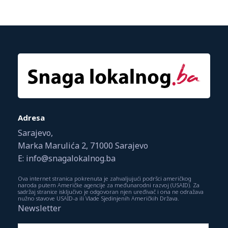
Adresa
Sarajevo,
Marka Marulića 2, 71000 Sarajevo
E: info@snagalokalnog.ba
Ova internet stranica pokrenuta je zahvaljujući podršci američkog
naroda putem Američke agencije za međunarodni razvoj (USAID). Za
sadržaj stranice isključivo je odgovoran njen uređivač i ona ne odražava
nužno stavove USAID-a ili Vlade Sjedinjenih Američkih Država.
Newsletter