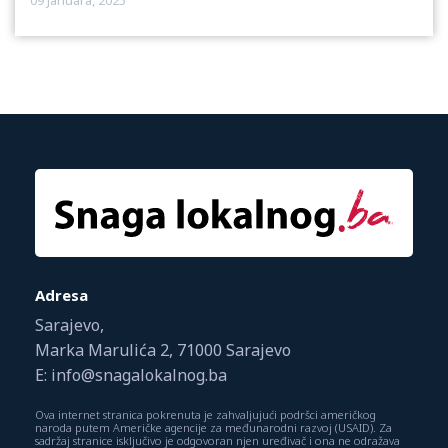
09 Januara, 2025
Adresa
Sarajevo,
Marka Marulića 2, 71000 Sarajevo
E: info@snagalokalnog.ba
Ova internet stranica pokrenuta je zahvaljujući podršci američkog
naroda putem Američke agencije za međunarodni razvoj (USAID). Za
sadržaj stranice isključivo je odgovoran njen uređivač i ona ne odražava