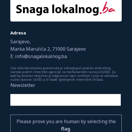
Adresa
Sarajevo,
Marka Marulića 2, 71000 Sarajevo
E: info@snagalokalnog.ba
Ova internet stranica pokrenuta je zahvaljujući podršci američkog
naroda putem Američke agencije za međunarodni razvoj (USAID). Za
sadržaj stranice isključivo je odgovoran njen uređivač i ona ne odražava
nužno stavove USAID-a ili Vlade Sjedinjenih Američkih Država.
Newsletter
Please prove you are human by selecting the
flag
.