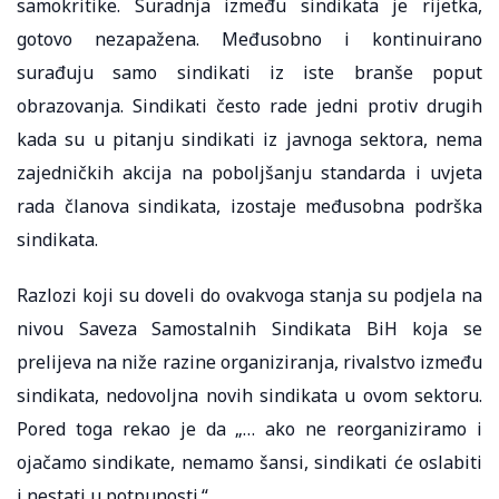
samokritike. Suradnja između sindikata je rijetka,
gotovo nezapažena. Međusobno i kontinuirano
surađuju samo sindikati iz iste branše poput
obrazovanja. Sindikati često rade jedni protiv drugih
kada su u pitanju sindikati iz javnoga sektora, nema
zajedničkih akcija na poboljšanju standarda i uvjeta
rada članova sindikata, izostaje međusobna podrška
sindikata.
Razlozi koji su doveli do ovakvoga stanja su podjela na
nivou Saveza Samostalnih Sindikata BiH koja se
prelijeva na niže razine organiziranja, rivalstvo između
sindikata, nedovoljna novih sindikata u ovom sektoru.
Pored toga rekao je da „… ako ne reorganiziramo i
ojačamo sindikate, nemamo šansi, sindikati će oslabiti
i nestati u potpunosti.“