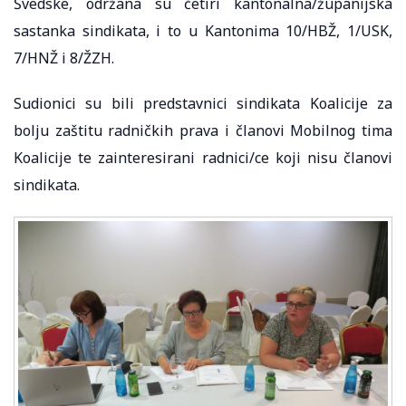
Švedske, održana su četiri kantonalna/županijska
sastanka sindikata, i to u Kantonima 10/HBŽ, 1/USK,
7/HNŽ i 8/ŽZH.
Sudionici su bili predstavnici sindikata Koalicije za
bolju zaštitu radničkih prava i članovi Mobilnog tima
Koalicije te zainteresirani radnici/ce koji nisu članovi
sindikata.