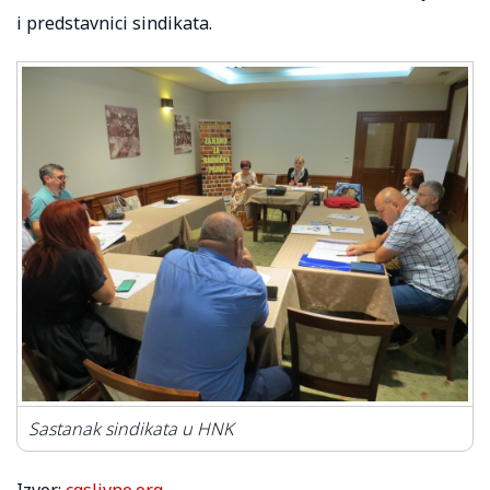
i predstavnici sindikata.
Sastanak sindikata u HNK
Izvor:
cgslivno.org