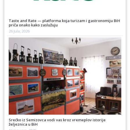
Taste and Rate — platforma koja turizam i gastronomiju BiH
priča onako kako zaslužuju
26 Jula, 2026
Srećko iz Semizovca vodi vas kroz vremeplov istorije
željeznica u BiH