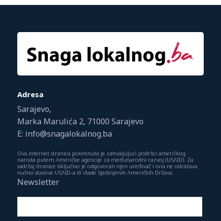
Adresa
Sarajevo,
Marka Marulića 2, 71000 Sarajevo
E: info@snagalokalnog.ba
Ova internet stranica pokrenuta je zahvaljujući podršci američkog
naroda putem Američke agencije za međunarodni razvoj (USAID). Za
sadržaj stranice isključivo je odgovoran njen uređivač i ona ne odražava
nužno stavove USAID-a ili Vlade Sjedinjenih Američkih Država.
Newsletter