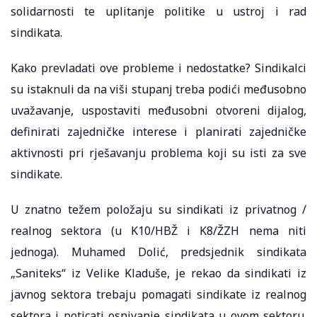
solidarnosti te uplitanje politike u ustroj i rad
sindikata.
Kako prevladati ove probleme i nedostatke? Sindikalci
su istaknuli da na viši stupanj treba podići međusobno
uvažavanje, uspostaviti međusobni otvoreni dijalog,
definirati zajedničke interese i planirati zajedničke
aktivnosti pri rješavanju problema koji su isti za sve
sindikate.
U znatno težem položaju su sindikati iz privatnog /
realnog sektora (u K10/HBŽ i K8/ŽZH nema niti
jednoga). Muhamed Dolić, predsjednik sindikata
„Saniteks“ iz Velike Kladuše, je rekao da sindikati iz
javnog sektora trebaju pomagati sindikate iz realnog
sektora i poticati osnivanje sindikata u ovom sektoru.