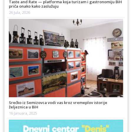
Taste and Rate — platforma koja turizam i gastronomiju BiH
priča onako kako zaslužuju
26 Jula, 2026
Srećko iz Semizovca vodi vas kroz vremeplov istorije
željeznica u BiH
16 Januara, 2025