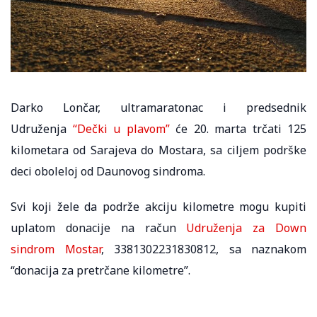
Darko Lončar, ultramaratonac i predsednik
Udruženja
“Dečki u plavom”
će 20. marta trčati 125
kilometara od Sarajeva do Mostara, sa ciljem podrške
deci oboleloj od Daunovog sindroma.
Svi koji žele da podrže akciju kilometre mogu kupiti
uplatom donacije na račun
Udruženja za Down
sindrom Mostar
, 3381302231830812, sa naznakom
“donacija za pretrčane kilometre”.