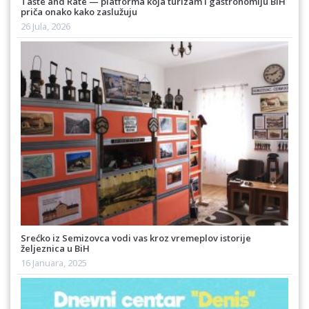
Taste and Rate — platforma koja turizam i gastronomiju BiH
priča onako kako zaslužuju
26 Jula, 2026
Srećko iz Semizovca vodi vas kroz vremeplov istorije
željeznica u BiH
16 Januara, 2025