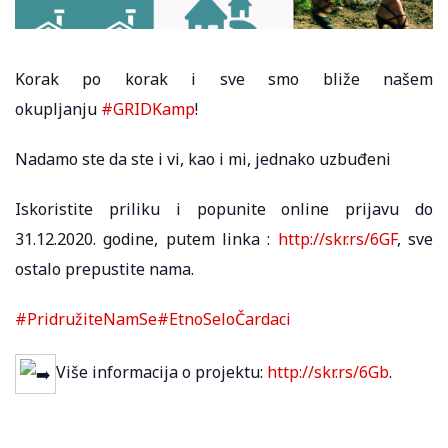
Korak po korak i sve smo bliže našem
okupljanju
#GRIDKamp
!
Nadamo ste da ste i vi, kao i mi, jednako uzbuđeni
Iskoristite priliku i popunite online prijavu do
31.12.2020. godine, putem linka :
http://skr.rs/6GF
, sve
ostalo prepustite nama.
#PridružiteNamSe
#EtnoSeloČardaci
Više informacija o projektu:
http://skr.rs/6Gb
.