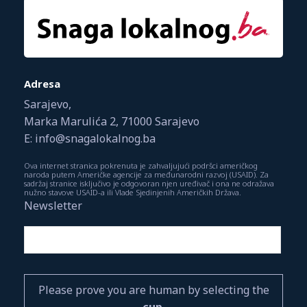
Adresa
Sarajevo,
Marka Marulića 2, 71000 Sarajevo
E: info@snagalokalnog.ba
Ova internet stranica pokrenuta je zahvaljujući podršci američkog
naroda putem Američke agencije za međunarodni razvoj (USAID). Za
sadržaj stranice isključivo je odgovoran njen uređivač i ona ne odražava
nužno stavove USAID-a ili Vlade Sjedinjenih Američkih Država.
Newsletter
Please prove you are human by selecting the