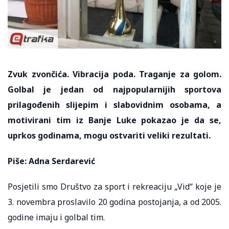
Zvuk zvončića. Vibracija poda. Traganje za golom.
Golbal je jedan od najpopularnijih sportova
prilagođenih slijepim i slabovidnim osobama, a
motivirani tim iz Banje Luke pokazao je da se,
uprkos godinama, mogu ostvariti veliki rezultati.
Piše: Adna Serdarević
Posjetili smo Društvo za sport i rekreaciju „Vid“ koje je
3. novembra proslavilo 20 godina postojanja, a od 2005.
godine imaju i golbal tim.