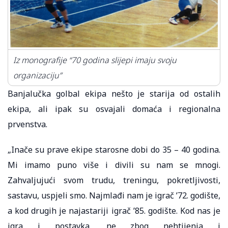
Iz monografije “70 godina slijepi imaju svoju
organizaciju”
Banjalučka golbal ekipa nešto je starija od ostalih
ekipa, ali ipak su osvajali domaća i regionalna
prvenstva.
„Inače su prave ekipe starosne dobi do 35 – 40 godina.
Mi imamo puno više i divili su nam se mnogi.
Zahvaljujući svom trudu, treningu, pokretljivosti,
sastavu, uspjeli smo. Najmlađi nam je igrač ’72. godište,
a kod drugih je najastariji igrač ’85. godište. Kod nas je
igra i postavka, ne zbog nehtijenja i