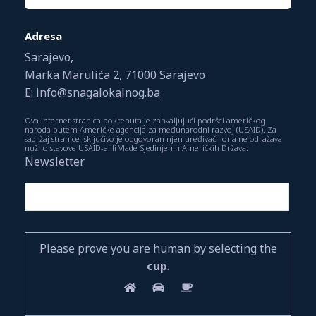
Adresa
Sarajevo,
Marka Marulića 2, 71000 Sarajevo
E: info@snagalokalnog.ba
Ova internet stranica pokrenuta je zahvaljujući podršci američkog
naroda putem Američke agencije za međunarodni razvoj (USAID). Za
sadržaj stranice isključivo je odgovoran njen uređivač i ona ne odražava
nužno stavove USAID-a ili Vlade Sjedinjenih Američkih Država.
Newsletter
Please prove you are human by selecting the
cup
.