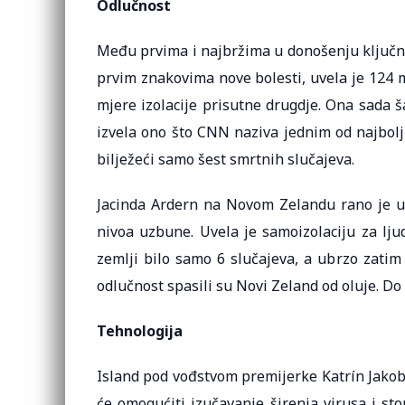
Odlučnost
Među prvima i najbržima u donošenju ključnih
prvim znakovima nove bolesti, uvela je 124 m
mjere izolacije prisutne drugdje. Ona sada š
izvela ono što CNN naziva jednim od najbolj
bilježeći samo šest smrtnih slučajeva.
Jacinda Ardern na Novom Zelandu rano je uve
nivoa uzbune. Uvela je samoizolaciju za lju
zemlji bilo samo 6 slučajeva, a ubrzo zatim
odlučnost spasili su Novi Zeland od oluje. Do 
Tehnologija
Island pod vođstvom premijerke Katrín Jakob
će omogućiti izučavanje širenja virusa i st