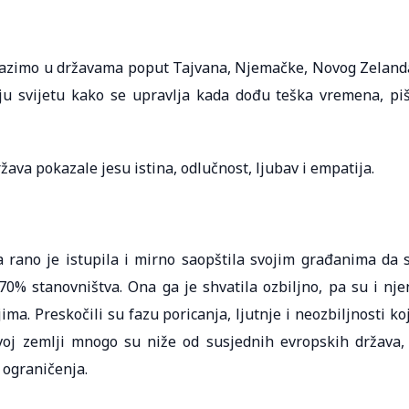
alazimo u državama poput Tajvana, Njemačke, Novog Zeland
ju svijetu kako se upravlja kada dođu teška vremena, pi
ržava pokazale jesu istina, odlučnost, ljubav i empatija.
rano je istupila i mirno saopštila svojim građanima da 
 70% stanovništva. Ona ga je shvatila ozbiljno, pa su i nje
ma. Preskočili su fazu poricanja, ljutnje i neozbiljnosti ko
voj zemlji mnogo su niže od susjednih evropskih država,
 ograničenja.