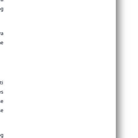
og
va
ne
ti
es
se
se
og