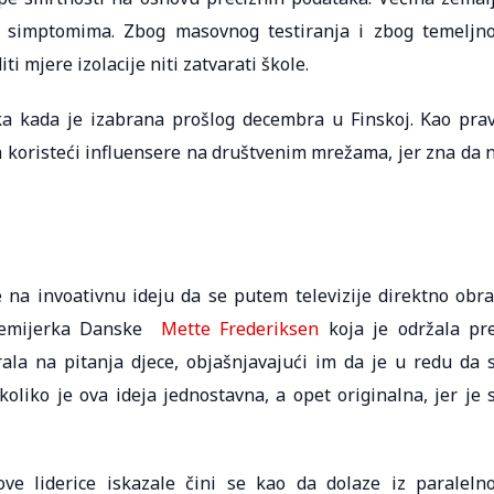
sa simptomima. Zbog masovnog testiranja i zbog temeljn
i mjere izolacije niti zatvarati škole.
a kada je izabrana prošlog decembra u Finskoj. Kao pra
a koristeći influensere na društvenim mrežama, jer zna da 
 na invoativnu ideju da se putem televizije direktno obra
 premijerka Danske
Mette Frederiksen
koja je održala pr
ala na pitanja djece, objašnjavajući im da je u redu da 
oliko je ova ideja jednostavna, a opet originalna, jer je 
ve liderice iskazale čini se kao da dolaze iz paraleln