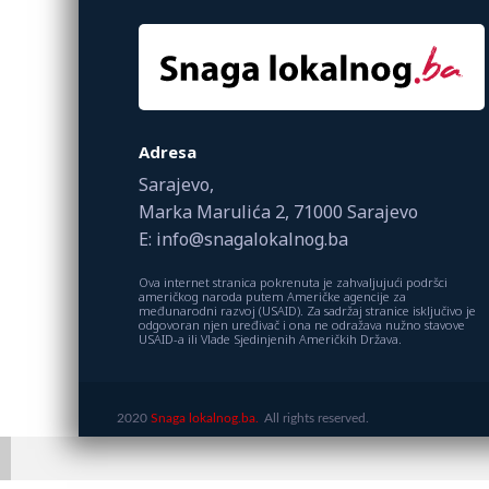
Adresa
Sarajevo,
Marka Marulića 2, 71000 Sarajevo
E: info@snagalokalnog.ba
Ova internet stranica pokrenuta je zahvaljujući podršci
američkog naroda putem Američke agencije za
međunarodni razvoj (USAID). Za sadržaj stranice isključivo je
odgovoran njen uređivač i ona ne odražava nužno stavove
USAID-a ili Vlade Sjedinjenih Američkih Država.
2020
Snaga lokalnog.ba.
All rights reserved.