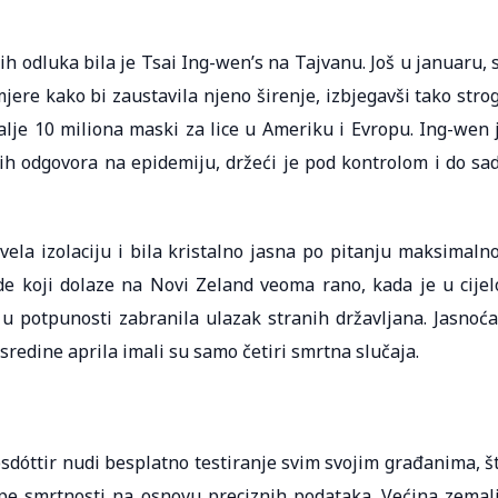
 odluka bila je Tsai Ing-wen’s na Tajvanu. Još u januaru, 
jere kako bi zaustavila njeno širenje, izbjegavši tako stro
alje 10 miliona maski za lice u Ameriku i Evropu. Ing-wen 
ih odgovora na epidemiju, držeći je pod kontrolom i do sa
la izolaciju i bila kristalno jasna po pitanju maksimaln
de koji dolaze na Novi Zeland veoma rano, kada je u cijel
 u potpunosti zabranila ulazak stranih državljana. Jasnoća
sredine aprila imali su samo četiri smrtna slučaja.
sdóttir nudi besplatno testiranje svim svojim građanima, š
ope smrtnosti na osnovu preciznih podataka. Većina zemal