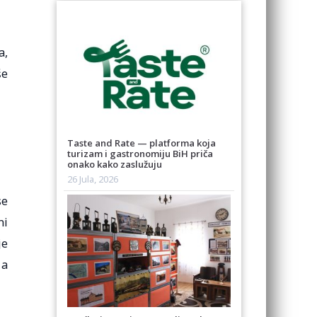
a,
še
Taste and Rate — platforma koja
turizam i gastronomiju BiH priča
onako kako zaslužuju
26 Jula, 2026
se
ni
je
 a