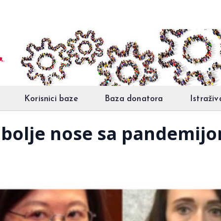
Korisnici baze
Baza donatora
Istraživ
jbolje nose sa pandemij