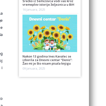
Srećko iz Semizovca vodi vas kroz
vremeplov istorije željeznica u BiH
16 Januara, 2025
sa
ge
je
da
og
Nakon 13 godina Ines Kavalec se
izborila za Dnevni centar “Denis”:
oj
Žao mi je što nisam pisala knjigu
 i
09 Januara, 2025
to
ja