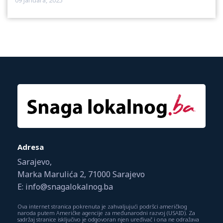
09 Januara, 2025
Adresa
Sarajevo,
Marka Marulića 2, 71000 Sarajevo
E: info@snagalokalnog.ba
Ova internet stranica pokrenuta je zahvaljujući podršci američkog
naroda putem Američke agencije za međunarodni razvoj (USAID). Za
sadržaj stranice isključivo je odgovoran njen uređivač i ona ne odražava