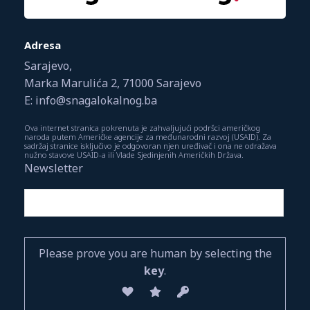
Adresa
Sarajevo,
Marka Marulića 2, 71000 Sarajevo
E: info@snagalokalnog.ba
Ova internet stranica pokrenuta je zahvaljujući podršci američkog
naroda putem Američke agencije za međunarodni razvoj (USAID). Za
sadržaj stranice isključivo je odgovoran njen uređivač i ona ne odražava
nužno stavove USAID-a ili Vlade Sjedinjenih Američkih Država.
Newsletter
Please prove you are human by selecting the
key
.