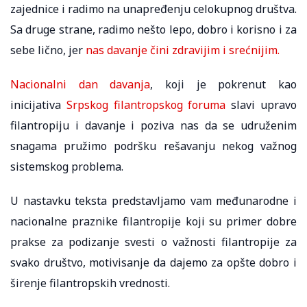
zajednice i radimo na unapređenju celokupnog društva.
Sa druge strane, radimo nešto lepo, dobro i korisno i za
sebe lično, jer
nas davanje čini zdravijim i srećnijim.
Nacionalni dan davanja
, koji je pokrenut kao
inicijativa
Srpskog filantropskog foruma
slavi upravo
filantropiju i davanje i poziva nas da se udruženim
snagama pružimo podršku rešavanju nekog važnog
sistemskog problema.
U nastavku teksta predstavljamo vam međunarodne i
nacionalne praznike filantropije koji su primer dobre
prakse za podizanje svesti o važnosti filantropije za
svako društvo, motivisanje da dajemo za opšte dobro i
širenje filantropskih vrednosti.