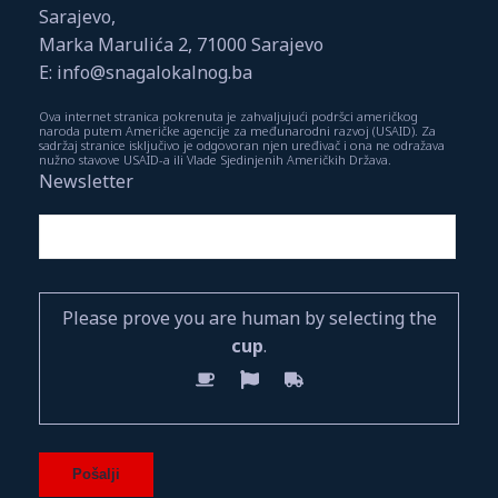
Sarajevo,
Marka Marulića 2, 71000 Sarajevo
E: info@snagalokalnog.ba
Ova internet stranica pokrenuta je zahvaljujući podršci američkog
naroda putem Američke agencije za međunarodni razvoj (USAID). Za
sadržaj stranice isključivo je odgovoran njen uređivač i ona ne odražava
nužno stavove USAID-a ili Vlade Sjedinjenih Američkih Država.
Newsletter
Please prove you are human by selecting the
cup
.