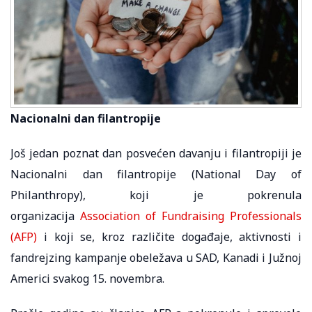
Nacionalni dan filantropije
Još jedan poznat dan posvećen davanju i filantropiji je
Nacionalni dan filantropije (National Day of
Philanthropy), koji je pokrenula
organizacija
Association of Fundraising Professionals
(AFP)
i koji se, kroz različite događaje, aktivnosti i
fandrejzing kampanje obeležava u SAD, Kanadi i Južnoj
Americi svakog 15. novembra.