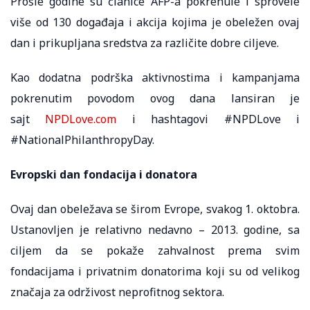
Prošle godine su članice AFP-a pokrenule i sprovele
više od 130 događaja i akcija kojima je obeležen ovaj
dan i prikupljana sredstva za različite dobre ciljeve.
Kao dodatna podrška aktivnostima i kampanjama
pokrenutim povodom ovog dana lansiran je
sajt
NPDLove.com
i hashtagovi #NPDLove i
#NationalPhilanthropyDay.
Evropski dan fondacija i donatora
Ovaj dan obeležava se širom Evrope, svakog 1. oktobra.
Ustanovljen je relativno nedavno – 2013. godine, sa
ciljem da se pokaže zahvalnost prema svim
fondacijama i privatnim donatorima koji su od velikog
značaja za održivost neprofitnog sektora.