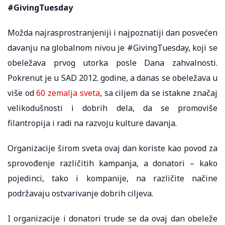
#GivingTuesday
Možda najrasprostranjeniji i najpoznatiji dan posvećen
davanju na globalnom nivou je #GivingTuesday, koji se
obeležava prvog utorka posle Dana zahvalnosti.
Pokrenut je u SAD 2012. godine, a danas se obeležava u
više od
60 zemalja sveta
, sa ciljem da se istakne značaj
velikodušnosti i dobrih dela, da se promoviše
filantropija i radi na razvoju kulture davanja.
Organizacije širom sveta ovaj dan koriste kao povod za
sprovođenje različitih kampanja, a donatori – kako
pojedinci, tako i kompanije, na različite načine
podržavaju ostvarivanje dobrih ciljeva.
I organizacije i donatori trude se da ovaj dan obeleže