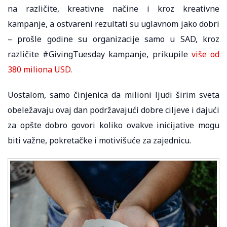
na različite, kreativne načine i kroz kreativne
kampanje, a ostvareni rezultati su uglavnom jako dobri
– prošle godine su organizacije samo u SAD, kroz
različite #GivingTuesday kampanje, prikupile
više od
380 miliona USD
.
Uostalom, samo činjenica da milioni ljudi širim sveta
obeležavaju ovaj dan podržavajući dobre ciljeve i dajući
za opšte dobro govori koliko ovakve inicijative mogu
biti važne, pokretačke i motivišuće za zajednicu.