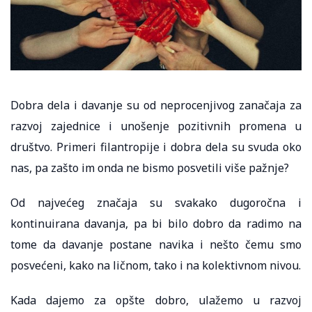
Dobra dela i davanje su od neprocenjivog zanačaja za
razvoj zajednice i unošenje pozitivnih promena u
društvo. Primeri filantropije i dobra dela su svuda oko
nas, pa zašto im onda ne bismo posvetili više pažnje?
Od najvećeg značaja su svakako dugoročna i
kontinuirana davanja, pa bi bilo dobro da radimo na
tome da davanje postane navika i nešto čemu smo
posvećeni, kako na ličnom, tako i na kolektivnom nivou.
Kada dajemo za opšte dobro, ulažemo u razvoj