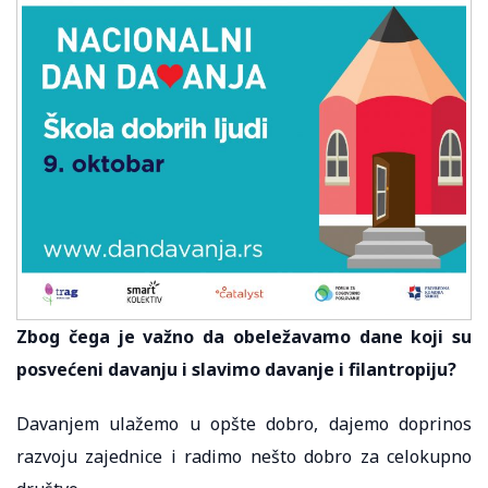
Zbog čega je važno da obeležavamo dane koji su
posvećeni davanju i slavimo davanje i filantropiju?
Davanjem ulažemo u opšte dobro, dajemo doprinos
razvoju zajednice i radimo nešto dobro za celokupno