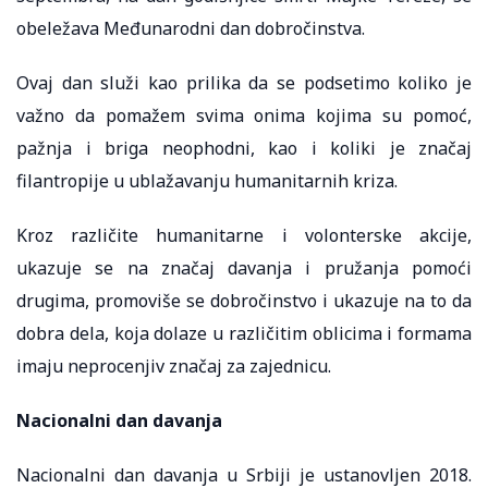
obeležava Međunarodni dan dobročinstva.
Ovaj dan služi kao prilika da se podsetimo koliko je
važno da pomažem svima onima kojima su pomoć,
pažnja i briga neophodni, kao i koliki je značaj
filantropije u ublažavanju humanitarnih kriza.
Kroz različite humanitarne i volonterske akcije,
ukazuje se na značaj davanja i pružanja pomoći
drugima, promoviše se dobročinstvo i ukazuje na to da
dobra dela, koja dolaze u različitim oblicima i formama
imaju neprocenjiv značaj za zajednicu.
Nacionalni dan davanja
Nacionalni dan davanja u Srbiji je ustanovljen 2018.