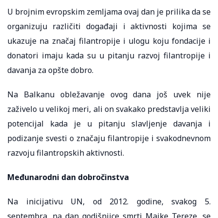
U brojnim evropskim zemljama ovaj dan je prilika da se
organizuju različiti događaji i aktivnosti kojima se
ukazuje na značaj filantropije i ulogu koju fondacije i
donatori imaju kada su u pitanju razvoj filantropije i
davanja za opšte dobro.
Na Balkanu obležavanje ovog dana još uvek nije
zaživelo u velikoj meri, ali on svakako predstavlja veliki
potencijal kada je u pitanju slavljenje davanja i
podizanje svesti o značaju filantropije i svakodnevnom
razvoju filantropskih aktivnosti.
Međunarodni dan dobročinstva
Na inicijativu UN, od 2012. godine, svakog 5.
septembra, na dan godišnjice smrti Majke Tereze, se