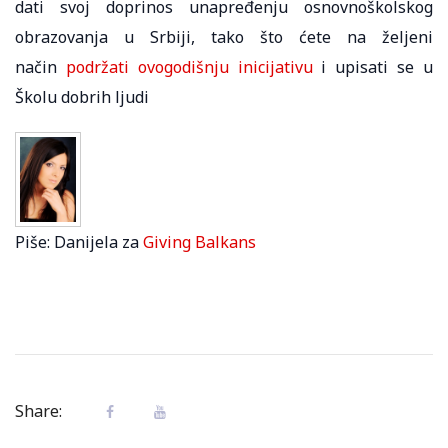
dati svoj doprinos unapređenju osnovnoškolskog
obrazovanja u Srbiji, tako što ćete na željeni
način
podržati ovogodišnju inicijativu
i upisati se u
Školu dobrih ljudi
Piše: Danijela za
Giving Balkans
Share: