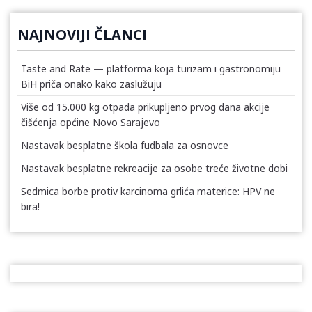
NAJNOVIJI ČLANCI
Taste and Rate — platforma koja turizam i gastronomiju
BiH priča onako kako zaslužuju
Više od 15.000 kg otpada prikupljeno prvog dana akcije
čišćenja općine Novo Sarajevo
Nastavak besplatne škola fudbala za osnovce
Nastavak besplatne rekreacije za osobe treće životne dobi
Sedmica borbe protiv karcinoma grlića materice: HPV ne
bira!