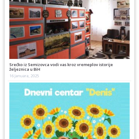
Srećko iz Semizovca vodi vas kroz vremeplov istorije
željeznica u BiH
16 Januara, 2025