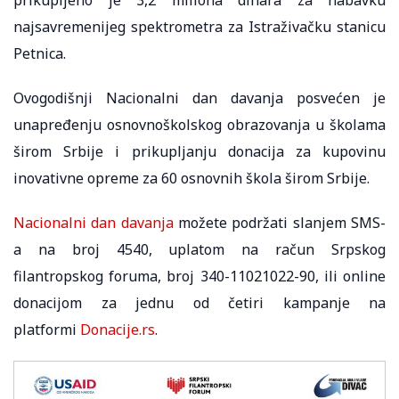
prikupljeno je 3,2 miliona dinara za nabavku
najsavremenijeg spektrometra za Istraživačku stanicu
Petnica.
Ovogodišnji Nacionalni dan davanja posvećen je
unapređenju osnovnoškolskog obrazovanja u školama
širom Srbije i prikupljanju donacija za kupovinu
inovativne opreme za 60 osnovnih škola širom Srbije.
Nacionalni dan davanja
možete podržati slanjem SMS-
a na broj 4540, uplatom na račun Srpskog
filantropskog foruma, broj 340-11021022-90, ili online
donacijom za jednu od četiri kampanje na
platformi
Donacije.rs
.