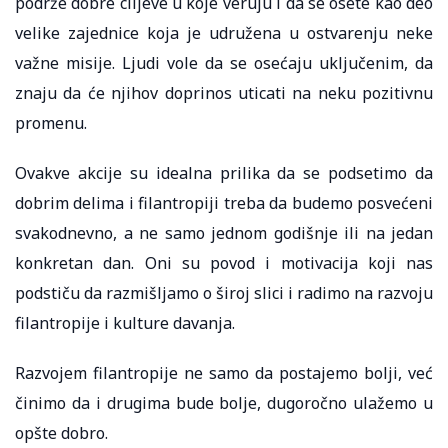
podrže dobre ciljeve u koje veruju i da se osete kao deo
velike zajednice koja je udružena u ostvarenju neke
važne misije. Ljudi vole da se osećaju uključenim, da
znaju da će njihov doprinos uticati na neku pozitivnu
promenu.
Ovakve akcije su idealna prilika da se podsetimo da
dobrim delima i filantropiji treba da budemo posvećeni
svakodnevno, a ne samo jednom godišnje ili na jedan
konkretan dan. Oni su povod i motivacija koji nas
podstiču da razmišljamo o široj slici i radimo na razvoju
filantropije i kulture davanja.
Razvojem filantropije ne samo da postajemo bolji, već
činimo da i drugima bude bolje, dugoročno ulažemo u
opšte dobro.