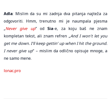
Adla
: Mislim da su mi zadnja dva pitanja najteža za
odgovoriti. Hmm, trenutno mi je naumpala pjesma
„
Never give up
“ od
Sia
-e, za koju baš ne znam
kompletan tekst, ali znam refren „
And I won't let you
get me down. I'll keep gettin’ up when I hit the ground.
I never give up
“ – mislim da odlično opisuje mnoge, a
ne samo mene.
lonac.pro