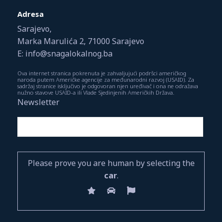
Adresa
Sarajevo,
Marka Marulića 2, 71000 Sarajevo
E: info@snagalokalnog.ba
Ova internet stranica pokrenuta je zahvaljujući podršci američkog
naroda putem Američke agencije za međunarodni razvoj (USAID). Za
sadržaj stranice isključivo je odgovoran njen uređivač i ona ne odražava
nužno stavove USAID-a ili Vlade Sjedinjenih Američkih Država.
Newsletter
Please prove you are human by selecting the
car
.