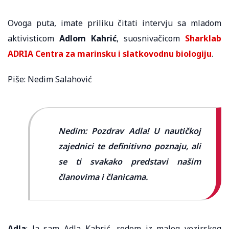
Ovoga puta, imate priliku čitati intervju sa mladom
aktivisticom
Adlom Kahrić
, suosnivačicom
Sharklab
ADRIA Centra za marinsku i slatkovodnu biologiju
.
Piše: Nedim Salahović
Nedim: Pozdrav Adla! U nautičkoj
zajednici te definitivno poznaju, ali
se ti svakako predstavi našim
članovima i članicama.
Adla
: Ja sam Adla Kahrić, rodom iz malog vezirskog