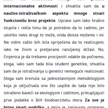
internacionalne aktivnost
i i shvatila sam da
u
naučno-istraživačkom aspektu mnoge stvari
funkcionišu kroz projekte
. Upravo sam tako hrabro
stupila i rekla timu da je potrebno da to radimo, jer
ukoliko neko drugi to može, onda doista možemo i mi.
Ne vidim zašto bih bila spriječena da to realizujem,
iako ne živim u pretjerano razvijenoj državi. No,
činjenica je da trebamo procijeniti odakle da počnemo,
stoga, iako sam tada bila student genetike, shvatila
sam da je istraživanja u genetici nemoguće realizovati.
Stoga sam krenula sa jednostavnijom metodologijom
koja je uključivala ono što uopšte do tada nije bilo
istraženo baveći se ekologijom i zaštitom, prikupljajući
prve podatke o BiH biodiverzitetu mora.
Za sve je
bitno imati podršku
, a moja je zasigurno primarno