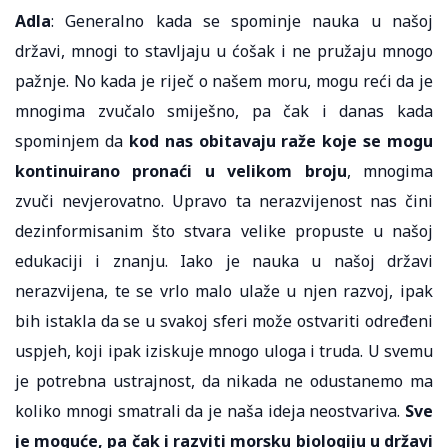
Adla
: Generalno kada se spominje nauka u našoj
državi, mnogi to stavljaju u ćošak i ne pružaju mnogo
pažnje. No kada je riječ o našem moru, mogu reći da je
mnogima zvučalo smiješno, pa čak i danas kada
spominjem da
kod nas obitavaju raže koje se mogu
kontinuirano pronaći u velikom broju
, mnogima
zvuči nevjerovatno. Upravo ta nerazvijenost nas čini
dezinformisanim što stvara velike propuste u našoj
edukaciji i znanju. Iako je nauka u našoj državi
nerazvijena, te se vrlo malo ulaže u njen razvoj, ipak
bih istakla da se u svakoj sferi može ostvariti određeni
uspjeh, koji ipak iziskuje mnogo uloga i truda. U svemu
je potrebna ustrajnost, da nikada ne odustanemo ma
koliko mnogi smatrali da je naša ideja neostvariva.
Sve
je moguće, pa čak i razviti morsku biologiju u državi