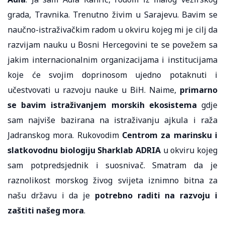
grada, Travnika. Trenutno živim u Sarajevu. Bavim se
naučno-istraživačkim radom u okviru kojeg mi je cilj da
razvijam nauku u Bosni Hercegovini te se povežem sa
jakim internacionalnim organizacijama i institucijama
koje će svojim doprinosom ujedno potaknuti i
učestvovati u razvoju nauke u BiH. Naime,
primarno
se bavim istraživanjem morskih ekosistema
gdje
sam najviše bazirana na istraživanju ajkula i raža
Jadranskog mora. Rukovodim
Centrom za marinsku i
slatkovodnu biologiju Sharklab ADRIA
u okviru kojeg
sam potpredsjednik i suosnivač. Smatram da je
raznolikost morskog živog svijeta iznimno bitna za
našu državu i da je
potrebno raditi na razvoju i
zaštiti našeg mora
.