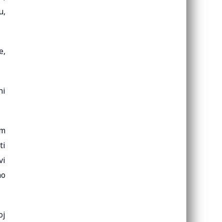
u,
e,
ni
im
ti
vi
no
oj