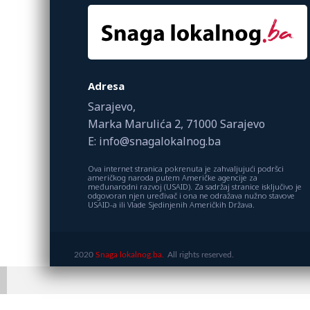
Adresa
Sarajevo,
Marka Marulića 2, 71000 Sarajevo
E: info@snagalokalnog.ba
Ova internet stranica pokrenuta je zahvaljujući podršci
američkog naroda putem Američke agencije za
međunarodni razvoj (USAID). Za sadržaj stranice isključivo je
odgovoran njen uređivač i ona ne odražava nužno stavove
USAID-a ili Vlade Sjedinjenih Američkih Država.
2020
Snaga lokalnog.ba.
All rights reserved.