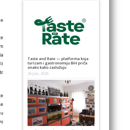
je
te
im
da
Taste and Rate — platforma koja
li
turizam i gastronomiju BiH priča
onako kako zaslužuju
r.
26 Jula, 2026
te
se
 u
vo