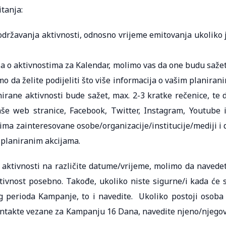
itanja:
ržavanja aktivnosti, odnosno vrijeme emitovanja ukoliko 
 o aktivnostima za Kalendar, molimo vas da one budu saže
o da želite podijeliti što više informacija o vašim planiran
irane aktivnosti bude sažet, max. 2-3 kratke rečenice, te 
še web stranice, Facebook, Twitter, Instagram, Youtube i
ma zainteresovane osobe/organizacije/institucije/mediji i d
 planiranim akcijama.
e aktivnosti na različite datume/vrijeme, molimo da navede
tivnost posebno. Takođe, ukoliko niste sigurne/i kada će 
log perioda Kampanje, to i navedite. Ukoliko postoji osoba
 kontakte vezane za Kampanju 16 Dana, navedite njeno/njego