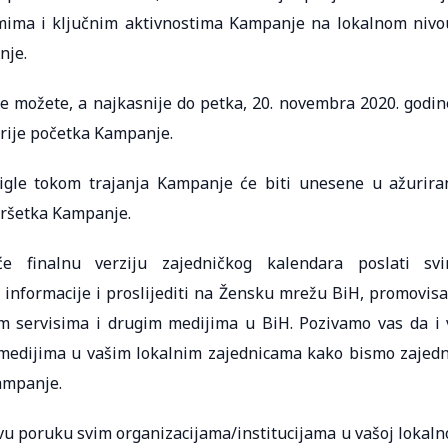
mima i ključnim aktivnostima Kampanje na lokalnom nivo
nje.
je možete, a najkasnije do petka, 20. novembra 2020. godin
rije početka Kampanje.
tigle tokom trajanja Kampanje će biti unesene u ažurira
vršetka Kampanje.
 finalnu verziju zajedničkog kalendara poslati sv
 informacije i proslijediti na Žensku mrežu BiH, promovisa
im servisima i drugim medijima u BiH. Pozivamo vas da i 
a i medijima u vašim lokalnim zajednicama kako bismo zajed
Kampanje.
ovu poruku svim organizacijama/institucijama u vašoj lokaln