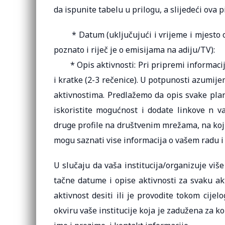
da ispunite tabelu u prilogu, a slijedeći ova p
* Datum (uključujući i vrijeme i mjesto od
poznato i riječ je o emisijama na adiju/TV):
* Opis aktivnosti: Pri pripremi informacija
i kratke (2-3 rečenice). U potpunosti azumijem
aktivnostima. Predlažemo da opis svake plan
iskoristite mogućnost i dodate linkove n va
druge profile na društvenim mrežama, na koji
mogu saznati vise informacija o vašem radu i
U slučaju da vaša institucija/organizuje viš
tačne datume i opise aktivnosti za svaku ak
aktivnost desiti ili je provodite tokom cije
okviru vaše institucije koja je zadužena za