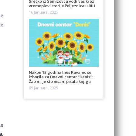
Srećko iz Semizovca vodi vas kroz
vremeplov istorije željeznica u BiH
16 Januara, 2025
ne
te
Nakon 13 godina Ines Kavalec se
izborila za Dnevni centar “Denis”:
Žao mi je što nisam pisala knjigu
09 Januara, 2025
ne
a,