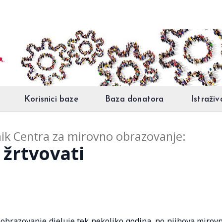
Korisnici baze
Baza donatora
Istraživ
nik Centra za mirovno obrazovanje:
 žrtvovati
obrazovanje djeluje tek nekoliko godina, no njihova mirov