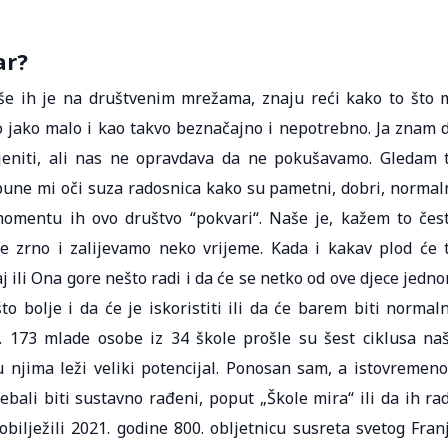
ar?
še ih je na društvenim mrežama, znaju reći kako to što 
to jako malo i kao takvo beznačajno i nepotrebno. Ja znam 
jeniti, ali nas ne opravdava da ne pokušavamo. Gledam 
pune mi oči suza radosnica kako su pametni, dobri, normal
momentu ih ovo društvo “pokvari“. Naše je, kažem to čes
e zrno i zalijevamo neko vrijeme. Kada i kakav plod će 
j ili Ona gore nešto radi i da će se netko od ove djece jedn
to bolje i da će je iskoristiti ili da će barem biti normal
 173 mlade osobe iz 34 škole prošle su šest ciklusa na
njima leži veliki potencijal. Ponosan sam, a istovremeno
ebali biti sustavno rađeni, poput „Škole mira“ ili da ih ra
 obilježili 2021. godine 800. obljetnicu susreta svetog Fran