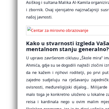
Asiškog i sultana Malika Al-Kamila organizira
i zbornik. Ovaj vjerojatno najznačajniji su
našoj javnosti.
Kako u stvarnosti izgleda Vaša
mentalnom stanju generalno?
U upravo završenom ciklusu „Škole mira“ ima
Ahmića, gdje su se dogodili najteži zločini iz
da ne kažem i njihovi roditelji, po prvi p
zajedno sudjeluju na rješavanju zajedničk
ovisnosti, međureligijski dijalog… Milijard
malo toga je konkretno uloženo u lokalne za
reisa i kardinala nego u ovim malim mjest