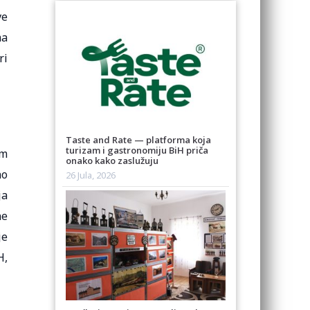
ve
ma
ri
Taste and Rate — platforma koja
turizam i gastronomiju BiH priča
im
onako kako zaslužuju
no
26 Jula, 2026
ja
ne
je
H,