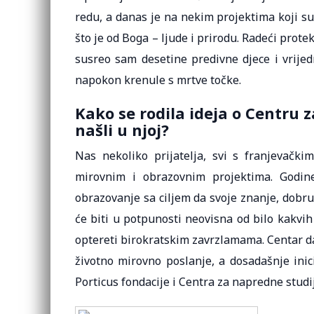
redu, a danas je na nekim projektima koji su
što je od Boga – ljude i prirodu. Radeći prot
susreo sam desetine predivne djece i vrijedn
napokon krenule s mrtve točke.
Kako se rodila ideja o Centru 
našli u njoj?
Nas nekoliko prijatelja, svi s franjevač
mirovnim i obrazovnim projektima. Godin
obrazovanje sa ciljem da svoje znanje, dobru
će biti u potpunosti neovisna od bilo kakvih 
optereti birokratskim zavrzlamama. Centar d
životno mirovno poslanje, a dosadašnje ini
Porticus fondacije i Centra za napredne studi