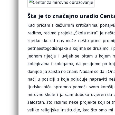
Šta je to značajno uradio Cent
Kad pričam s dežurnim kritičarima, ponajvi
radimo, recimo projekt „Škola mira“, je neš
rijetko tko od nas može nešto puno promi
petnaestogodišnjake s kojima se družimo, i 
jednom riječju i uvijek se pitam u kojem 
kolegicama i kolegama, da posijemo po koj
donijeti ja zaista ne znam. Nadam se da i Ona
naći u poziciji s koje odlučuje napraviti neš
ljudsko biće spremno pomoći svom komšiji.
mirovne škole i ja sam duboko uvjeren da u 
žalostan, što radimo neke projekte koji bi tr
velike religijske institucije, kao što smo mi