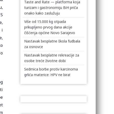
Taste and Rate — platforma koja
u,
turizam i gastronomiju BiH priča
onako kako zaslužuju
 S
Više od 15.000 kg otpada
e,
prikupljeno prvog dana akcije
 i
čišćenja općine Novo Sarajevo
e,
Nastavak besplatne škola fudbala
ko
za osnovce
lo
Nastavak besplatne rekreacije za
osobe treće životne dobi
Sedmica borbe protiv karcinoma
grlića materice: HPV ne bira!
og
ti
be
et
om