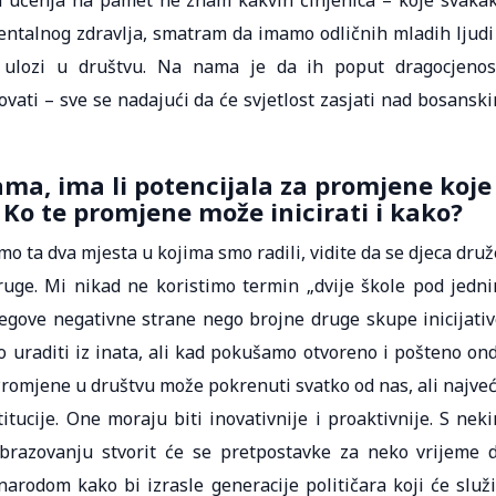
od učenja na pamet ne znam kakvih činjenica – koje svaka
mentalnog zdravlja, smatram da imamo odličnih mladih ljudi
 ulozi u društvu. Na nama je da ih poput dragocjenos
ovati – sve se nadajući da će svjetlost zasjati nad bosansk
ama, ima li potencijala za promjene koje
Ko te promjene može inicirati i kako?
o ta dva mjesta u kojima smo radili, vidite da se djeca druž
druge. Mi nikad ne koristimo termin „dvije škole pod jedn
jegove negativne strane nego brojne druge skupe inicijativ
o uraditi iz inata, ali kad pokušamo otvoreno i pošteno on
Promjene u društvu može pokrenuti svatko od nas, ali najve
itucije. One moraju biti inovativnije i proaktivnije. S nek
razovanju stvorit će se pretpostavke za neko vrijeme 
odom kako bi izrasle generacije političara koji će služi