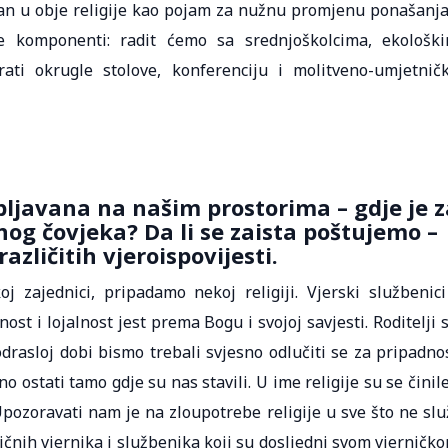
utan u obje religije kao pojam za nužnu promjenu ponašanja
še komponenti: radit ćemo sa srednjoškolcima, ekološk
irati okrugle stolove, konferenciju i molitveno-umjetnič
ebljavana na našim prostorima – gdje je z
dnog čovjeka? Da li se zaista poštujemo –
azličitih vjeroispovijesti.
 zajednici, pripadamo nekoj religiji. Vjerski službenici
st i lojalnost jest prema Bogu i svojoj savjesti. Roditelji 
drasloj dobi bismo trebali svjesno odlučiti se za pripadno
 ostati tamo gdje su nas stavili. U ime religije su se činile
 Upozoravati nam je na zloupotrebe religije u sve što ne slu
bičnih vjernika i službenika koji su dosljedni svom vjerničk