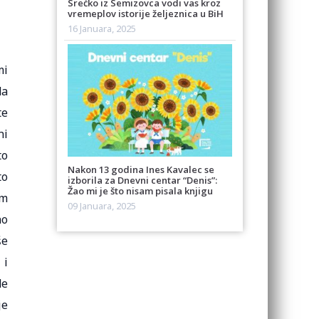
Srećko iz Semizovca vodi vas kroz
vremeplov istorije željeznica u BiH
16 Januara, 2025
mi
da
te
ni
to
Nakon 13 godina Ines Kavalec se
to
izborila za Dnevni centar “Denis”:
Žao mi je što nisam pisala knjigu
om
09 Januara, 2025
no
še
 i
de
je