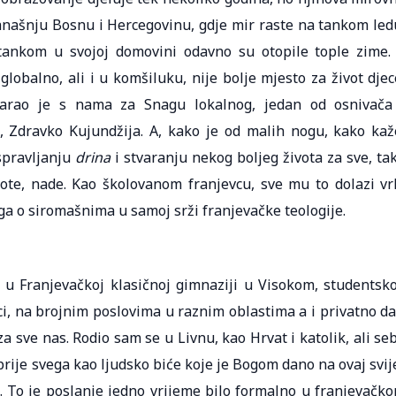
anašnju Bosnu i Hercegovinu, gdje mir raste na tankom led
tankom u svojoj domovini odavno su otopile tople zime.
 globalno, ali i u komšiluku, nije bolje mjesto za život djec
ovarao je s nama za Snagu lokalnog, jedan od osnivača
 Zdravko Kujundžija. A, kako je od malih nogu, kako kaž
spravljanju
drina
i stvaranju nekog boljeg života za sve, ta
ote, nade. Kao školovanom franjevcu, sve mu to dolazi vr
iga o siromašnima u samoj srži franjevačke teologije.
u Franjevačkoj klasičnoj gimnaziji u Visokom, studentsk
ci, na brojnim poslovima u raznim oblastima a i privatno da
a sve nas. Rodio sam se u Livnu, kao Hrvat i katolik, ali se
prije svega kao ljudsko biće koje je Bogom dano na ovaj svij
. To je poslanje jedno vrijeme bilo formalno u franjevačk