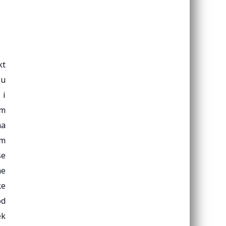
kt
 u
 i
am
ma
im
se
ne
ke
od
ek