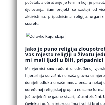
početak, a obraćanje je termin koji je pris
djelovanja. Sam projekt se sastoji od vi
aktivistima, pripadnicima religija, organiz
susrete.
Jako je puno religija zloupotr
Vas mjesto religiji u životu je
mi mali ljudi u BiH, pripadnici r
Mi vjernici smo rođeni u određenoj vjerskoj
hijerarhija su važni, no naša glavna usmjereno
donijeli odluku u naše ime, a onda u nekoj o
određenoj religijskoj grupi a ne samo formalno
još uvijek čine gadne stvari, užasni zločini.
čovjeku i općem interesu. Ima i veliki broj o