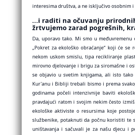
interesima društva, a ne isključivo osobnim i
…i raditi na očuvanju prirodn
žrtvujemo zarad pogrešnih, kr
Da, uporavo tako. Mi smo u međuvremenu odl
„Pokret za ekološko obraćanje“ koji će se r
nekom uskom smislu, tipa recikliranje plast
mirovno djelovanje i brigu za siromašne i o
se objavio u svetim knjigama, ali isto tako
Kur'anu i Bibliji trebali bismo i prema svakoj
godinama počeli intenzivnije baviti ekološ
pravdajući ratom i svojim nekim često izmiš
ekološke aktiviste o resursima koje postoj
službenike, potaknuti da počnu koristiti te 
uništavanja i sačuvali je za našu djecu i p