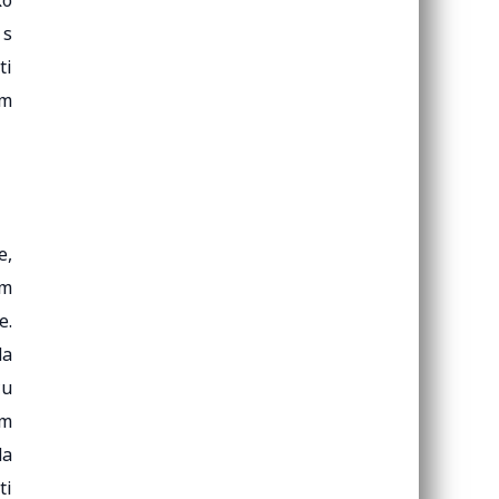
ko
 s
ti
im
e,
im
e.
da
ću
im
da
ti