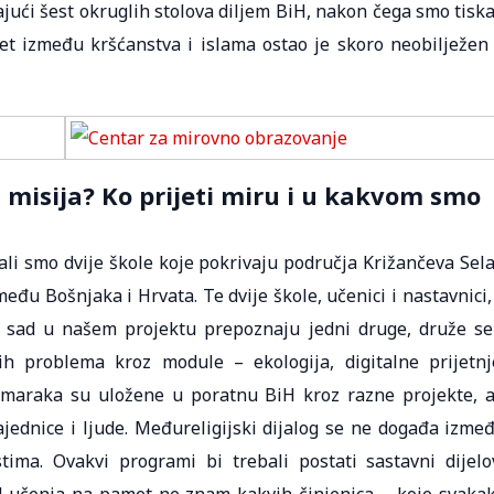
jući šest okruglih stolova diljem BiH, nakon čega smo tiska
sret između kršćanstva i islama ostao je skoro neobilježen
 misija? Ko prijeti miru i u kakvom smo
li smo dvije škole koje pokrivaju područja Križančeva Sela
među Bošnjaka i Hrvata. Te dvije škole, učenici i nastavnici,
ut sad u našem projektu prepoznaju jedni druge, druže se
ih problema kroz module – ekologija, digitalne prijetnj
e maraka su uložene u poratnu BiH kroz razne projekte, a
jednice i ljude. Međureligijski dijalog se ne događa izme
ima. Ovakvi programi bi trebali postati sastavni dijelo