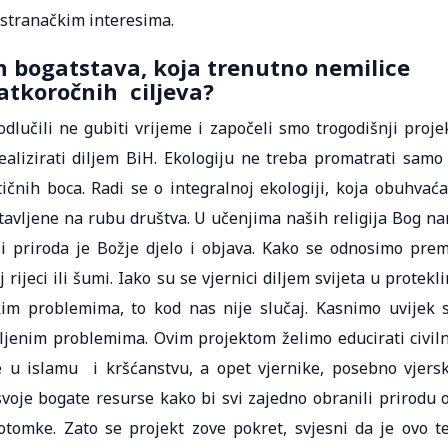
 stranačkim interesima.
ih bogatstava, koja trenutno nemilice
atkoročnih ciljeva?
učili ne gubiti vrijeme i započeli smo trogodišnji proje
ealizirati diljem BiH. Ekologiju ne treba promatrati samo
ičnih boca. Radi se o integralnoj ekologiji, koja obuhvaća
stavljene na rubu društva. U učenjima naših religija Bog n
 i priroda je Božje djelo i objava. Kako se odnosimo pre
 rijeci ili šumi. Iako su se vjernici diljem svijeta u protekl
kim problemima, to kod nas nije slučaj. Kasnimo uvijek 
ljenim problemima. Ovim projektom želimo educirati civil
e u islamu i kršćanstvu, a opet vjernike, posebno vjers
svoje bogate resurse kako bi svi zajedno obranili prirodu 
otomke. Zato se projekt zove pokret, svjesni da je ovo t