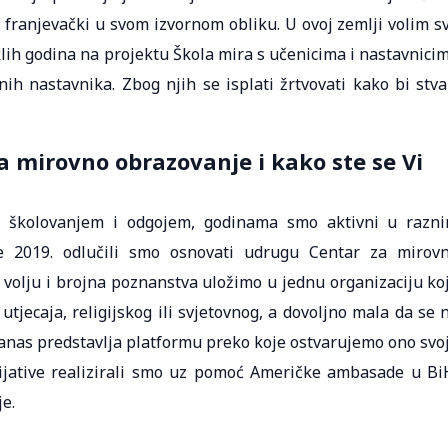
 franjevački u svom izvornom obliku. U ovoj zemlji volim s
eklih godina na projektu Škola mira s učenicima i nastavnici
ih nastavnika. Zbog njih se isplati žrtvovati kako bi stva
za mirovno obrazovanje i kako ste se Vi
kim školovanjem i odgojem, godinama smo aktivni u razn
e 2019. odlučili smo osnovati udrugu Centar za mirov
 volju i brojna poznanstva uložimo u jednu organizaciju ko
utjecaja, religijskog ili svjetovnog, a dovoljno mala da se 
anas predstavlja platformu preko koje ostvarujemo ono svo
cijative realizirali smo uz pomoć Američke ambasade u Bi
je.