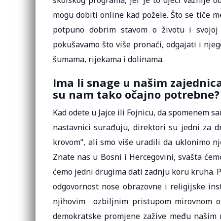
školskog programa, jer je to djeci važnije 
mogu dobiti online kad požele. Što se tiče 
potpuno dobrim stavom o životu i svojoj
pokušavamo što više pronaći, odgajati i njeg
šumama, rijekama i dolinama.
Ima li snage u našim zajednic
su nam tako očajno potrebne? 
Kad odete u Jajce ili Fojnicu, da spomenem sam
nastavnici surađuju, direktori su jedni za 
krovom“, ali smo više uradili da uklonimo n
Znate nas u Bosni i Hercegovini, svašta ćem
ćemo jedni drugima dati zadnju koru kruha. 
odgovornost nose obrazovne i religijske inst
njihovim ozbiljnim pristupom mirovnom ob
demokratske promjene zažive među našim nar