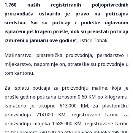
1.760 naših registriranih poljoprivrednih
proizvođača ostvarilo je pravo na poticajna
sredstva. Svi su poticaji i podrške uglavnom
isplaćeni još krajem prošle, dok su preostali poticaji
izmireni u januaru ove godine”,
ističe Tabak.
Malinarstvo, plastenička proizvodnja, peradarstvo i
mljekarstvo, napominje on, strateške su proizvodnje u
tom kantonu.
Za isplatu poticaja za proizvodnju maline, koja je
prošle godine poticana iznosom 0,60 KM po kilogramu,
isplaćeno je ukupno 613.000 KM; za plasteničku
proizvodnju 714.000 KM; registrovane farme za
proizvodnju mlijeka 1.685.000 KM; registrovane farme
za tov brojlera 380.000; za otkupljivače mlijeka 195.000