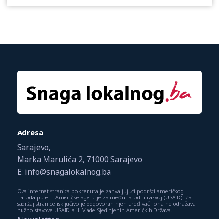
Adresa
Sarajevo,
Marka Marulića 2, 71000 Sarajevo
E: info@snagalokalnog.ba
Ova internet stranica pokrenuta je zahvaljujući podršci američkog
naroda putem Američke agencije za međunarodni razvoj (USAID). Za
sadržaj stranice isključivo je odgovoran njen uređivač i ona ne odražava
nužno stavove USAID-a ili Vlade Sjedinjenih Američkih Država.