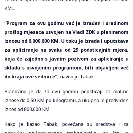
KM…
“Program za ovu godinu već je izrađen i sredinom
prošlog mjeseca usvojen na Vladi ZDK u planiranom
iznosu od 6.000.000 KM. U toku je izrada i uputstava
za apliciranje na svaku od 29 podsticajnih mjera,
koja će zajedno s javnim pozivom za apliciranje u
skladu s usvojenim programom, biti objavljeni već
do kraja ove sedmice”,
naveo je Tabak.
Planirano je da za ovu godinu podsticaji za maline
iznose do 0,50 KM po kilogramu, a ukupno je predviđen
iznos od 800.000 KM.
Kako je kazao Tabak, povećana su sredstva i za
nabavku poljoprivredne mehanizacije, za što je