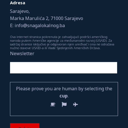
Adresa
Sarajevo,
Marka Marulića 2, 71000 Sarajevo
E: info@snagalokalnog.ba
Ova internet stranica pokrenuta je zahvaljujući podršci američkog
naroda putem Američke agencije za međunarodni razvoj (USAID). Za
sadržaj stranice isključivo je odgovoran njen uređivač i ona ne odražava
nužno stavove USAID-a ili Vlade Sjedinjenih Američkih Država.
Newsletter
Please prove you are human by selecting the
cup
.