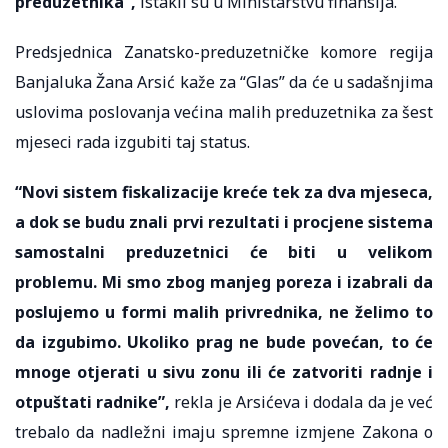
preduzetnika”,
istakli su u Ministarstvu finansija.
Predsjednica Zanatsko-preduzetničke komore regija
Banjaluka Žana Arsić kaže za “Glas” da će u sadašnjima
uslovima poslovanja većina malih preduzetnika za šest
mjeseci rada izgubiti taj status.
“Novi sistem fiskalizacije kreće tek za dva mjeseca,
a dok se budu znali prvi rezultati i procjene sistema
samostalni preduzetnici će biti u velikom
problemu. Mi smo zbog manjeg poreza i izabrali da
poslujemo u formi malih privrednika, ne želimo to
da izgubimo. Ukoliko prag ne bude povećan, to će
mnoge otjerati u sivu zonu ili će zatvoriti radnje i
otpuštati radnike”,
rekla je Arsićeva i dodala da je već
trebalo da nadležni imaju spremne izmjene Zakona o