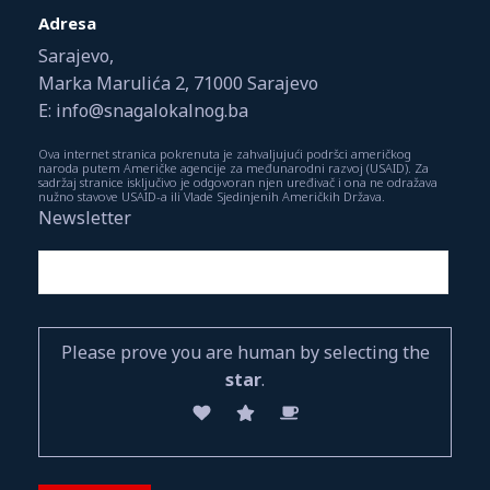
Adresa
Sarajevo,
Marka Marulića 2, 71000 Sarajevo
E: info@snagalokalnog.ba
Ova internet stranica pokrenuta je zahvaljujući podršci američkog
naroda putem Američke agencije za međunarodni razvoj (USAID). Za
sadržaj stranice isključivo je odgovoran njen uređivač i ona ne odražava
nužno stavove USAID-a ili Vlade Sjedinjenih Američkih Država.
Newsletter
Please prove you are human by selecting the
star
.