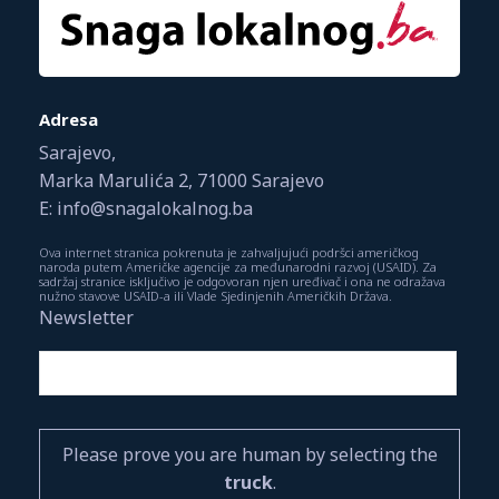
Adresa
Sarajevo,
Marka Marulića 2, 71000 Sarajevo
E: info@snagalokalnog.ba
Ova internet stranica pokrenuta je zahvaljujući podršci američkog
naroda putem Američke agencije za međunarodni razvoj (USAID). Za
sadržaj stranice isključivo je odgovoran njen uređivač i ona ne odražava
nužno stavove USAID-a ili Vlade Sjedinjenih Američkih Država.
Newsletter
Please prove you are human by selecting the
truck
.