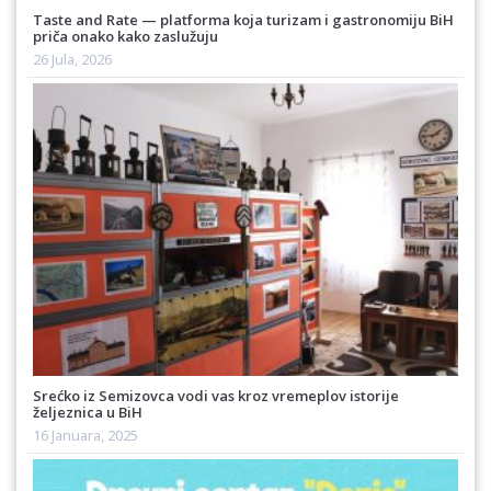
Taste and Rate — platforma koja turizam i gastronomiju BiH
priča onako kako zaslužuju
26 Jula, 2026
Srećko iz Semizovca vodi vas kroz vremeplov istorije
željeznica u BiH
16 Januara, 2025