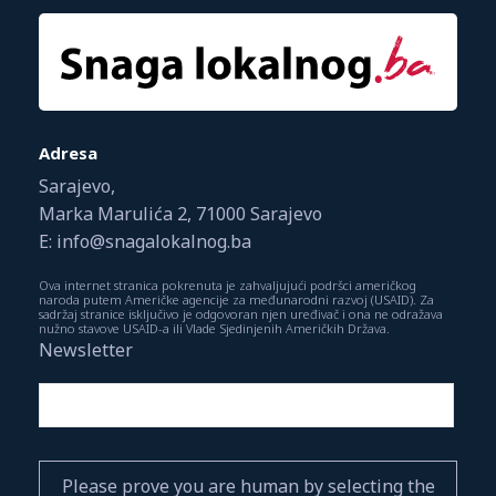
Adresa
Sarajevo,
Marka Marulića 2, 71000 Sarajevo
E: info@snagalokalnog.ba
Ova internet stranica pokrenuta je zahvaljujući podršci američkog
naroda putem Američke agencije za međunarodni razvoj (USAID). Za
sadržaj stranice isključivo je odgovoran njen uređivač i ona ne odražava
nužno stavove USAID-a ili Vlade Sjedinjenih Američkih Država.
Newsletter
Please prove you are human by selecting the