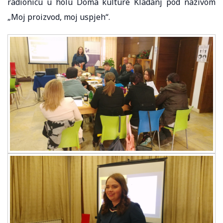
radionicu u holu Doma kulture Kladanj pod nazivom
„Moj proizvod, moj uspjeh“.