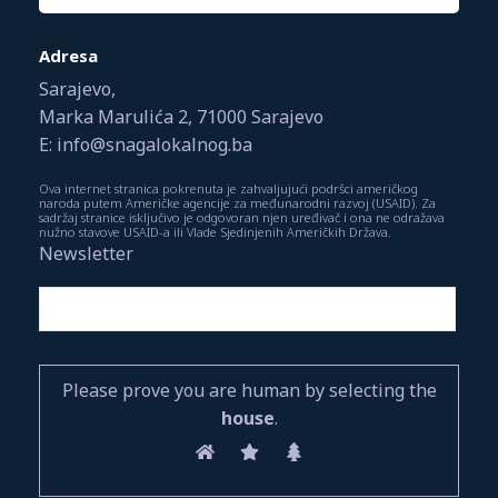
Adresa
Sarajevo,
Marka Marulića 2, 71000 Sarajevo
E: info@snagalokalnog.ba
Ova internet stranica pokrenuta je zahvaljujući podršci američkog
naroda putem Američke agencije za međunarodni razvoj (USAID). Za
sadržaj stranice isključivo je odgovoran njen uređivač i ona ne odražava
nužno stavove USAID-a ili Vlade Sjedinjenih Američkih Država.
Newsletter
Please prove you are human by selecting the
house
.