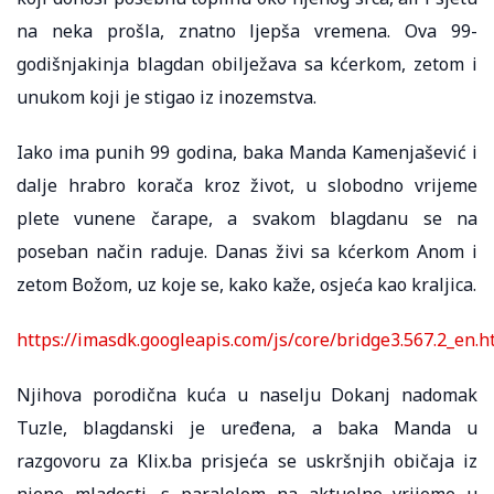
na neka prošla, znatno ljepša vremena. Ova 99-
godišnjakinja blagdan obilježava sa kćerkom, zetom i
unukom koji je stigao iz inozemstva.
Iako ima punih 99 godina, baka Manda Kamenjašević i
dalje hrabro korača kroz život, u slobodno vrijeme
plete vunene čarape, a svakom blagdanu se na
poseban način raduje. Danas živi sa kćerkom Anom i
zetom Božom, uz koje se, kako kaže, osjeća kao kraljica.
https://imasdk.googleapis.com/js/core/bridge3.567.2_en
Njihova porodična kuća u naselju Dokanj nadomak
Tuzle, blagdanski je uređena, a baka Manda u
razgovoru za Klix.ba prisjeća se uskršnjih običaja iz
njene mladosti, s paralelom na aktuelno vrijeme u