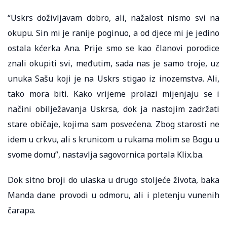
“Uskrs doživljavam dobro, ali, nažalost nismo svi na
okupu. Sin mi je ranije poginuo, a od djece mi je jedino
ostala kćerka Ana. Prije smo se kao članovi porodice
znali okupiti svi, međutim, sada nas je samo troje, uz
unuka Sašu koji je na Uskrs stigao iz inozemstva. Ali,
tako mora biti. Kako vrijeme prolazi mijenjaju se i
načini obilježavanja Uskrsa, dok ja nastojim zadržati
stare običaje, kojima sam posvećena. Zbog starosti ne
idem u crkvu, ali s krunicom u rukama molim se Bogu u
svome domu”, nastavlja sagovornica portala Klix.ba.
Dok sitno broji do ulaska u drugo stoljeće života, baka
Manda dane provodi u odmoru, ali i pletenju vunenih
čarapa.