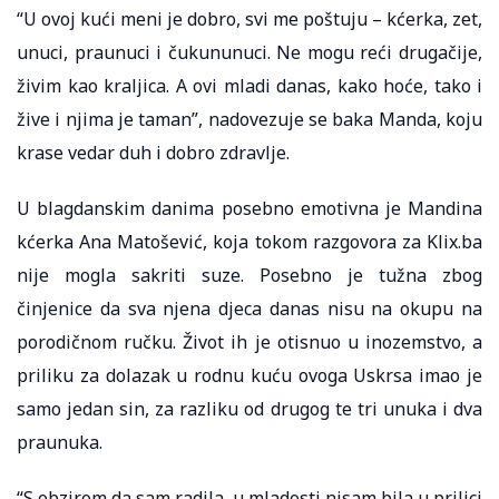
“U ovoj kući meni je dobro, svi me poštuju – kćerka, zet,
unuci, praunuci i čukununuci. Ne mogu reći drugačije,
živim kao kraljica. A ovi mladi danas, kako hoće, tako i
žive i njima je taman”, nadovezuje se baka Manda, koju
krase vedar duh i dobro zdravlje.
U blagdanskim danima posebno emotivna je Mandina
kćerka Ana Matošević, koja tokom razgovora za Klix.ba
nije mogla sakriti suze. Posebno je tužna zbog
činjenice da sva njena djeca danas nisu na okupu na
porodičnom ručku. Život ih je otisnuo u inozemstvo, a
priliku za dolazak u rodnu kuću ovoga Uskrsa imao je
samo jedan sin, za razliku od drugog te tri unuka i dva
praunuka.
“S obzirom da sam radila, u mladosti nisam bila u prilici