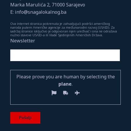
Marka Marulića 2, 71000 Sarajevo
E: info@snagalokalnog.ba
Ova internet stranica pokrenuta je zahvaljujući podršci američkog
naroda putem Američke agencije za međunarodni razvoj (USAID). Za
sadržaj stranice isključivo je odgovoran njen uređivač i ona ne odražava
nužno stavove USAID-a ili Vlade Sjedinjenih Američkih Država.
Newsletter
Please prove you are human by selecting the
plane
.