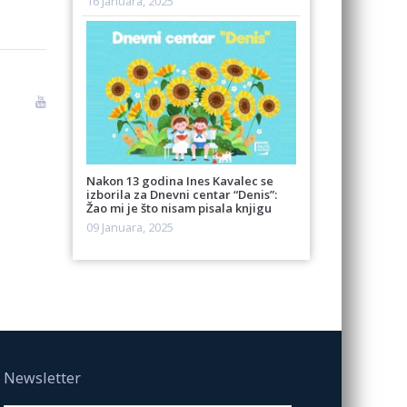
16 Januara, 2025
Nakon 13 godina Ines Kavalec se
izborila za Dnevni centar “Denis”:
Žao mi je što nisam pisala knjigu
09 Januara, 2025
Newsletter