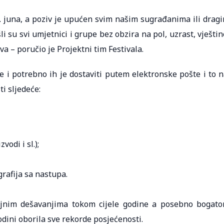
 9. juna, a poziv je upućen svim našim sugrađanima ili drag
 su svi umjetnici i grupe bez obzira na pol, uzrast, vještin
va – poručio je Projektni tim Festivala.
e i potrebno ih je dostaviti putem elektronske pošte i to n
i sljedeće:
vodi i sl.);
grafija sa nastupa.
jajnim dešavanjima tokom cijele godine a posebno bogat
dini oborila sve rekorde posjećenosti.