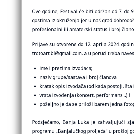
Ove godine, Festival će biti održan od 7. do
gostima iz okruženja jer u naš grad dobrodošli
profesionalni ili amaterski status i broj člano
Prijave su otvorene do 12. aprila 2024. godin
trotoart.bl@gmail.com, a u poruci treba navest
ime i prezima izvođača;
naziv grupe/sastava i broj članova;
kratak opis izvođača (od kada postoji, šta iz
vrsta izvođenja (koncert, performans…) i
poželjno je da se priloži barem jedna foto
Podsjećamo, Banja Luka je zahvaljujući s
programu „Banjalučkog proljeća“ u prošloj go