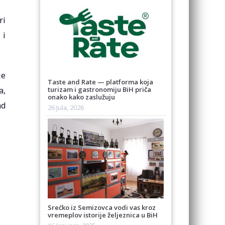
ri
 i
je
Taste and Rate — platforma koja
a,
turizam i gastronomiju BiH priča
onako kako zaslužuju
ad
26 Jula, 2026
Srećko iz Semizovca vodi vas kroz
vremeplov istorije željeznica u BiH