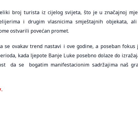
liki broj turista iz cijelog svijeta, što je u značajnoj mje
elijerima i drugim vlasnicima smještajnih objekata, ali
 tome ostvarili povećan promet.
 da se ovakav trend nastavi i ove godine, a poseban fokus 
rioda, kada ljepote Banje Luke posebno dolaze do izražaj
nost da se bogatim manifestacionim sadržajima naš gr
v
..