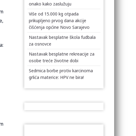
onako kako zaslužuju
im
Više od 15.000 kg otpada
e,
prikupljeno prvog dana akcije
čišćenja općine Novo Sarajevo
Nastavak besplatne škola fudbala
za osnovce
a:
Nastavak besplatne rekreacije za
osobe treće životne dobi
Sedmica borbe protiv karcinoma
grlića materice: HPV ne bira!
om