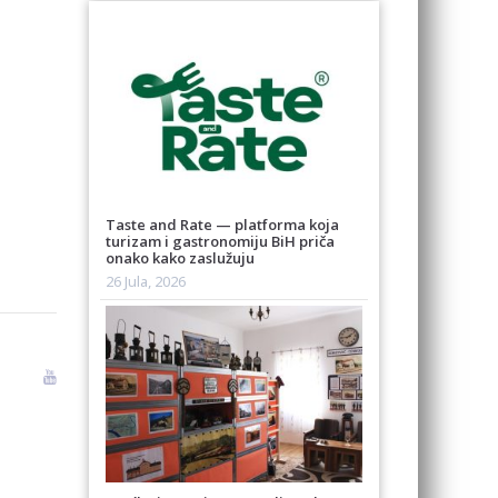
Taste and Rate — platforma koja
turizam i gastronomiju BiH priča
onako kako zaslužuju
26 Jula, 2026