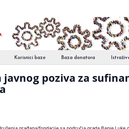
Korisnici baze
Baza donatora
Istraživ
javnog poziva za sufina
a
udruženja građana/fondacije sa područja grada Banje Luke 