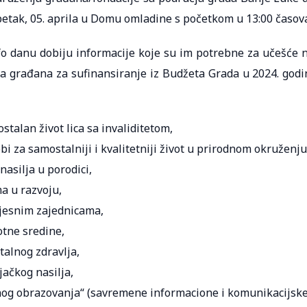
 petak, 05. aprila u Domu omladine s početkom u 13:00 časov
fo danu dobiju informacije koje su im potrebne za učešće 
a građana za sufinansiranje iz Budžeta Grada u 2024. godi
talan život lica sa invaliditetom,
bi za samostalniji i kvalitetniji život u prirodnom okruženju
asilja u porodici,
a u razvoju,
mjesnim zajednicama,
otne sredine,
talnog zdravlja,
ačkog nasilja,
nog obrazovanja“ (savremene informacione i komunikacijsk