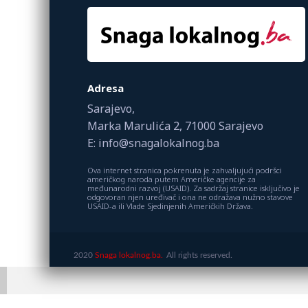
Adresa
Sarajevo,
Marka Marulića 2, 71000 Sarajevo
E: info@snagalokalnog.ba
Ova internet stranica pokrenuta je zahvaljujući podršci
američkog naroda putem Američke agencije za
međunarodni razvoj (USAID). Za sadržaj stranice isključivo je
odgovoran njen uređivač i ona ne odražava nužno stavove
USAID-a ili Vlade Sjedinjenih Američkih Država.
2020
Snaga lokalnog.ba.
All rights reserved.