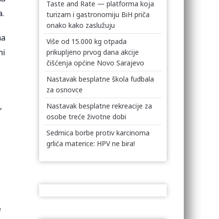
Taste and Rate — platforma koja
a.
turizam i gastronomiju BiH priča
onako kako zaslužuju
na
Više od 15.000 kg otpada
ni
prikupljeno prvog dana akcije
čišćenja općine Novo Sarajevo
Nastavak besplatne škola fudbala
za osnovce
,
Nastavak besplatne rekreacije za
osobe treće životne dobi
Sedmica borbe protiv karcinoma
grlića materice: HPV ne bira!
e