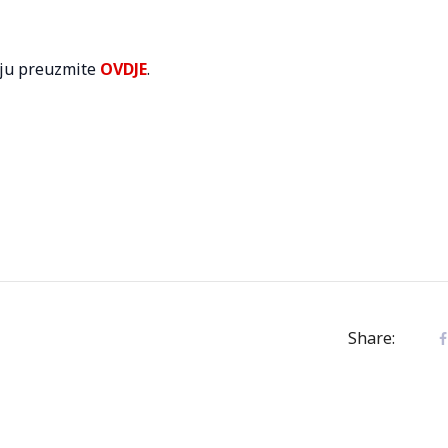
iju preuzmite
OVDJE
.
Share: