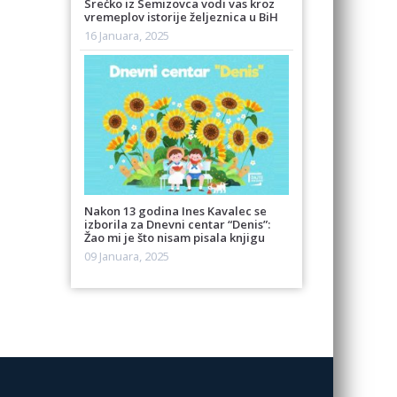
Srećko iz Semizovca vodi vas kroz
vremeplov istorije željeznica u BiH
16 Januara, 2025
Nakon 13 godina Ines Kavalec se
izborila za Dnevni centar “Denis”:
Žao mi je što nisam pisala knjigu
09 Januara, 2025