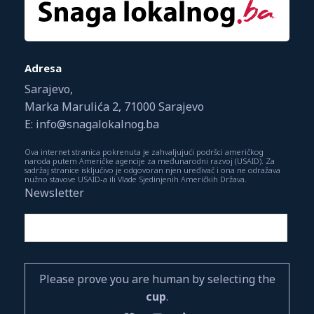
Adresa
Sarajevo,
Marka Marulića 2, 71000 Sarajevo
E: info@snagalokalnog.ba
Ova internet stranica pokrenuta je zahvaljujući podršci američkog
naroda putem Američke agencije za međunarodni razvoj (USAID). Za
sadržaj stranice isključivo je odgovoran njen uređivač i ona ne odražava
nužno stavove USAID-a ili Vlade Sjedinjenih Američkih Država.
Newsletter
Please prove you are human by selecting the
cup
.