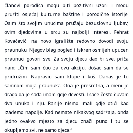
članovi porodica mogu biti pozitivni uzori i mogu
pružiti osjećaj kulturne baštine i porodične istorije.
Osim što svojim unucima pružaju bezuslovnu ljubav,
ovim djedovima u srcu su najbolji interesi. Fehrat
Kovačević, na novo igralište redovno dovodi svoju
praunuku. Njegov blag pogled i iskren osmijeh upućen
praunuci govori sve. Za svoju djecu dao bi sve, priča
nam: „Čim sam čuo za ovu akciju, došao sam da se
pridružim. Napravio sam klupe i koš. Danas je tu
samnom moja praunuka. Ona je presretna, a meni je
drago da je sada imam gdje dovesti. Inače često čuvam
dva unuka i nju. Ranije nismo imali gdje otići kad
izađemo napolje. Kad nemate nikakvog sadržaja, onda
jedno ovakvo mjesto za djecu znači puno i tu se
okupljamo svi, ne samo djeca.“