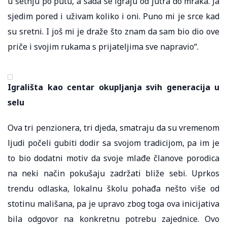
u šetnju po putu, a sada se igraju od jutra do mraka. Ja
sjedim pored i uživam koliko i oni. Puno mi je srce kad
su sretni. I još mi je draže što znam da sam bio dio ove
priče i svojim rukama s prijateljima sve napravio“.
Igrališta kao centar okupljanja svih generacija u
selu
Ova tri penzionera, tri djeda, smatraju da su vremenom
ljudi počeli gubiti dodir sa svojom tradicijom, pa im je
to bio dodatni motiv da svoje mlađe članove porodica
na neki način pokušaju zadržati bliže sebi. Uprkos
trendu odlaska, lokalnu školu pohađa nešto više od
stotinu mališana, pa je upravo zbog toga ova inicijativa
bila odgovor na konkretnu potrebu zajednice. Ovo