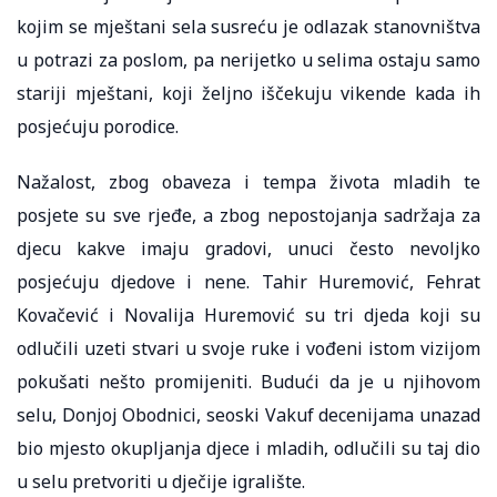
kojim se mještani sela susreću je odlazak stanovništva
u potrazi za poslom, pa nerijetko u selima ostaju samo
stariji mještani, koji željno iščekuju vikende kada ih
posjećuju porodice.
Nažalost, zbog obaveza i tempa života mladih te
posjete su sve rjeđe, a zbog nepostojanja sadržaja za
djecu kakve imaju gradovi, unuci često nevoljko
posjećuju djedove i nene. Tahir Huremović, Fehrat
Kovačević i Novalija Huremović su tri djeda koji su
odlučili uzeti stvari u svoje ruke i vođeni istom vizijom
pokušati nešto promijeniti. Budući da je u njihovom
selu, Donjoj Obodnici, seoski Vakuf decenijama unazad
bio mjesto okupljanja djece i mladih, odlučili su taj dio
u selu pretvoriti u dječije igralište.