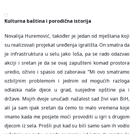
Kulturna baština i porodična istorija
Novalija Huremović, također je jedan od mještana koji
su realizovali projekat uređenja igrališta. On smatra da
je infrastruktura u selu jako loša, pa se rado odazvao
akciji i sretan je da se ovaj zapušteni komad prostora
uredio, oživio i spasio od zaborava: “Mi ovo smatramo
ozbiljnim problemom i jednim od mogućih razloga
odlaska naše djece u grad, susjedne opštine pa i
države. Mojih dvoje unučadi nažalost sad živi van BiH,
ali ja sam ipak sretan da ćemo to malo vremena koje
imamo kada me posjete moći provoditi u igri s drugom
djecom iz sela. Prošli put kad su bili samo sam ih vodio