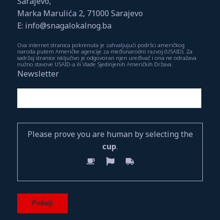
Sarajevo,
Marka Marulića 2, 71000 Sarajevo
E: info@snagalokalnog.ba
Ova internet stranica pokrenuta je zahvaljujući podršci američkog
naroda putem Američke agencije za međunarodni razvoj (USAID). Za
sadržaj stranice isključivo je odgovoran njen uređivač i ona ne odražava
nužno stavove USAID-a ili Vlade Sjedinjenih Američkih Država.
Newsletter
Please prove you are human by selecting the
cup
.