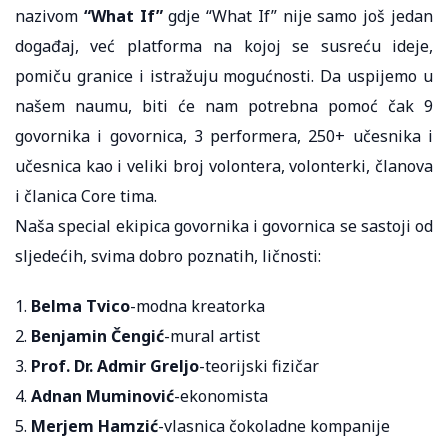
nazivom
“What If”
gdje “What If” nije samo još jedan
događaj, već platforma na kojoj se susreću ideje,
pomiču granice i istražuju mogućnosti. Da uspijemo u
našem naumu, biti će nam potrebna pomoć čak 9
govornika i govornica, 3 performera, 250+ učesnika i
učesnica kao i veliki broj volontera, volonterki, članova
i članica Core tima.
Naša special ekipica govornika i govornica se sastoji od
sljedećih, svima dobro poznatih, ličnosti:
1.
Belma Tvico
-modna kreatorka
2.
Benjamin Čengić
-mural artist
3.
Prof. Dr. Admir Greljo
-teorijski fizičar
4.
Adnan Muminović
-ekonomista
5.
Merjem Hamzić
-vlasnica čokoladne kompanije