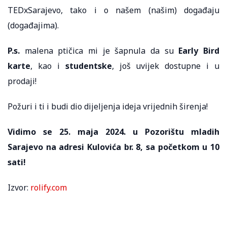
TEDxSarajevo, tako i o našem (našim) događaju
(događajima).
P.s.
malena ptičica mi je šapnula da su
Early Bird
karte
, kao i
studentske
, još uvijek dostupne i u
prodaji!
Požuri i ti i budi dio dijeljenja ideja vrijednih širenja!
Vidimo se 25. maja 2024. u Pozorištu mladih
Sarajevo na adresi Kulovića br. 8, sa početkom u 10
sati!
Izvor:
rolify.com