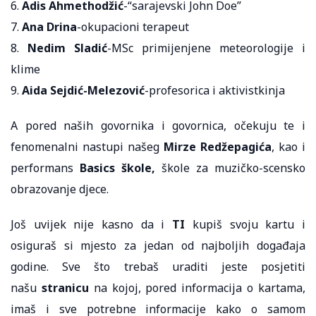
6.
Adis Ahmethodžić
-“sarajevski John Doe”
7.
Ana Drina
-okupacioni terapeut
8.
Nedim Sladić
-MSc primijenjene meteorologije i
klime
9.
Aida Sejdić-Melezović
-profesorica i aktivistkinja
A pored naših govornika i govornica, očekuju te i
fenomenalni nastupi našeg
Mirze Redžepagića
, kao i
performans
Basics škole,
škole za muzičko-scensko
obrazovanje djece.
Još uvijek nije kasno da i
TI
kupiš svoju kartu i
osiguraš si mjesto za jedan od najboljih događaja
godine. Sve što trebaš uraditi jeste posjetiti
našu
stranicu
na kojoj, pored informacija o kartama,
imaš i sve potrebne informacije kako o samom