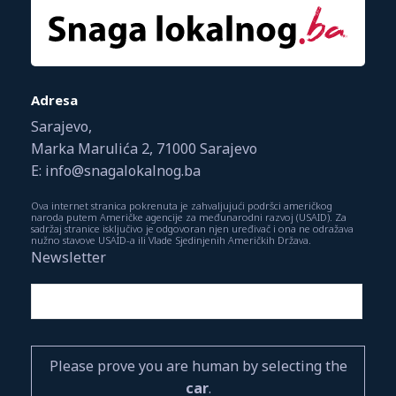
Adresa
Sarajevo,
Marka Marulića 2, 71000 Sarajevo
E: info@snagalokalnog.ba
Ova internet stranica pokrenuta je zahvaljujući podršci američkog
naroda putem Američke agencije za međunarodni razvoj (USAID). Za
sadržaj stranice isključivo je odgovoran njen uređivač i ona ne odražava
nužno stavove USAID-a ili Vlade Sjedinjenih Američkih Država.
Newsletter
Please prove you are human by selecting the
car
.