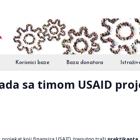
Korisnici baze
Baza donatora
Istraživ
rada sa timom USAID proj
 projekat koji finansira USAID, trenutno traži
praktikanta.