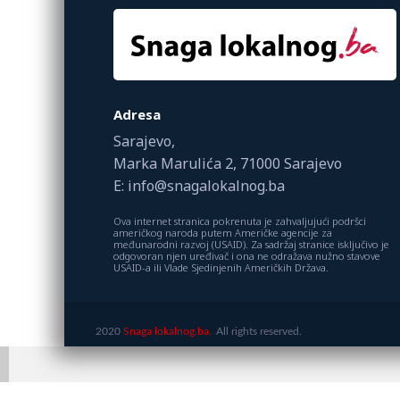
Adresa
Sarajevo,
Marka Marulića 2, 71000 Sarajevo
E: info@snagalokalnog.ba
Ova internet stranica pokrenuta je zahvaljujući podršci
američkog naroda putem Američke agencije za
međunarodni razvoj (USAID). Za sadržaj stranice isključivo je
odgovoran njen uređivač i ona ne odražava nužno stavove
USAID-a ili Vlade Sjedinjenih Američkih Država.
2020
Snaga lokalnog.ba.
All rights reserved.