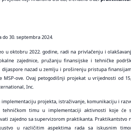
a do 30. septembra 2024.
eo u oktobru 2022. godine, radi na privlačenju i olakšavan
lokalne zajednice, pružanju finansijske i tehničke podrš
z dijaspore nazad u zemlju i proširenju pristupa finansija
 MSP-ove. Ovaj petogodišnji projekat u vrijednosti od 15
ernational, Inc.
implementaciju projekta, istraživanje, komunikaciju i razv
u tehničkom timu u implementaciji aktivnosti koje će 
ovati zajedno sa supervizorom praktikanta. Praktikantstvo 
skustvo u različitim aspektima rada sa iskusnim tim