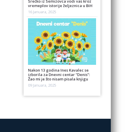
Srećko iz Semizovca vodi vas kroz
vremeplov istorije željeznica u BiH
16 Januara, 2025
Nakon 13 godina Ines Kavalec se
izborila za Dnevni centar “Denis”:
Žao mi je što nisam pisala knjigu
09 Januara, 2025