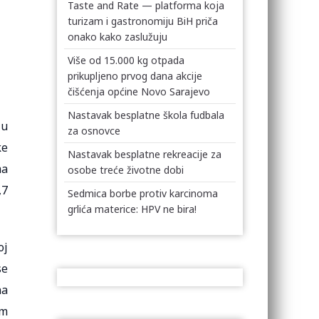
Taste and Rate — platforma koja
turizam i gastronomiju BiH priča
onako kako zaslužuju
Više od 15.000 kg otpada
prikupljeno prvog dana akcije
čišćenja općine Novo Sarajevo
Nastavak besplatne škola fudbala
ju
za osnovce
ke
Nastavak besplatne rekreacije za
ma
osobe treće životne dobi
,7
Sedmica borbe protiv karcinoma
grlića materice: HPV ne bira!
oj
se
na
om