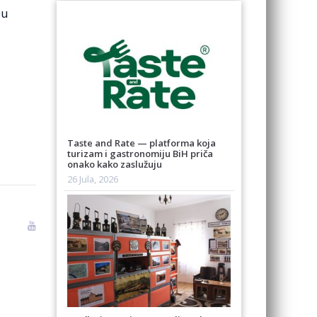
ju
Taste and Rate — platforma koja
turizam i gastronomiju BiH priča
onako kako zaslužuju
26 Jula, 2026