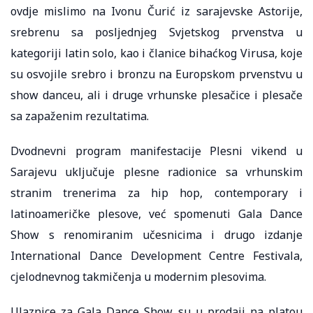
ovdje mislimo na Ivonu Čurić iz sarajevske Astorije,
srebrenu sa posljednjeg Svjetskog prvenstva u
kategoriji latin solo, kao i članice bihaćkog Virusa, koje
su osvojile srebro i bronzu na Europskom prvenstvu u
show danceu, ali i druge vrhunske plesačice i plesače
sa zapaženim rezultatima.
Dvodnevni program manifestacije Plesni vikend u
Sarajevu uključuje plesne radionice sa vrhunskim
stranim trenerima za hip hop, contemporary i
latinoameričke plesove, već spomenuti Gala Dance
Show s renomiranim učesnicima i drugo izdanje
International Dance Development Centre Festivala,
cjelodnevnog takmičenja u modernim plesovima.
Ulaznice za Gala Dance Show su u prodaji na platou