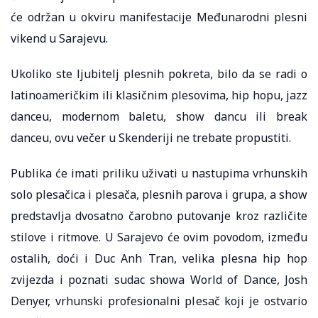
će održan u okviru manifestacije Međunarodni plesni
vikend u Sarajevu.
Ukoliko ste ljubitelj plesnih pokreta, bilo da se radi o
latinoameričkim ili klasičnim plesovima, hip hopu, jazz
danceu, modernom baletu, show dancu ili break
danceu, ovu večer u Skenderiji ne trebate propustiti.
Publika će imati priliku uživati u nastupima vrhunskih
solo plesačica i plesača, plesnih parova i grupa, a show
predstavlja dvosatno čarobno putovanje kroz različite
stilove i ritmove. U Sarajevo će ovim povodom, između
ostalih, doći i Duc Anh Tran, velika plesna hip hop
zvijezda i poznati sudac showa World of Dance, Josh
Denyer, vrhunski profesionalni plesač koji je ostvario