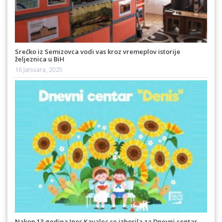
Srećko iz Semizovca vodi vas kroz vremeplov istorije
željeznica u BiH
16 Januara, 2025
Nakon 13 godina Ines Kavalec se izborila za Dnevni centar