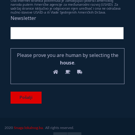
Ova internet stranica pokrenuta je zahvaljujući podršci američkog
naroda putem Američke agencije za međunarodni razvoj (USAID). Za
sadržaj stranice isključivo je odgovoran njen uređivač i ona ne odražava
nužno stavove USAID-a ili Vlade Sjedinjenih Američkih Država.
Newsletter
Please prove you are human by selecting the
house
.
2020
Snaga lokalnog.ba.
All rights reserved.