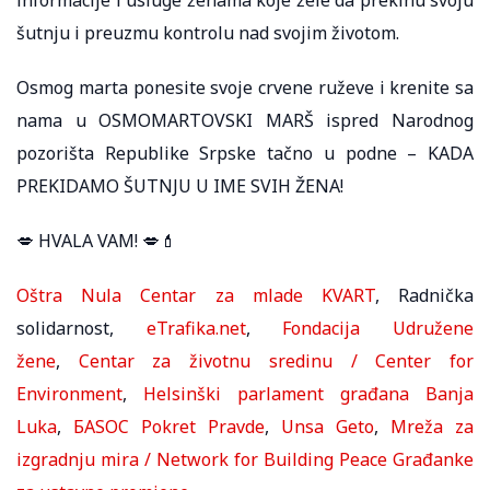
šutnju i preuzmu kontrolu nad svojim životom.
Osmog marta ponesite svoje crvene ruževe i krenite sa
nama u OSMOMARTOVSKI MARŠ ispred Narodnog
pozorišta Republike Srpske tačno u podne – KADA
PREKIDAMO ŠUTNJU U IME SVIH ŽENA!
💋 HVALA VAM! 💋💄
Oštra Nula
Centar za mlade KVART
, Radnička
solidarnost,
eTrafika.net
,
Fondacija Udružene
žene
,
Centar za životnu sredinu / Center for
Environment
,
Helsinški parlament građana Banja
Luka
,
БASOC
Pokret Pravde
,
Unsa Geto
,
Mreža za
izgradnju mira / Network for Building Peace
Građanke