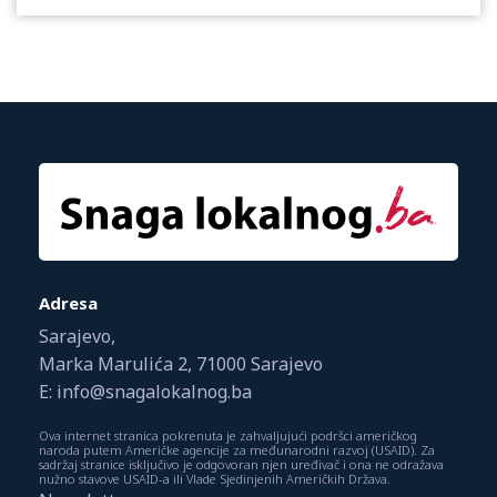
Adresa
Sarajevo,
Marka Marulića 2, 71000 Sarajevo
E: info@snagalokalnog.ba
Ova internet stranica pokrenuta je zahvaljujući podršci američkog
naroda putem Američke agencije za međunarodni razvoj (USAID). Za
sadržaj stranice isključivo je odgovoran njen uređivač i ona ne odražava
nužno stavove USAID-a ili Vlade Sjedinjenih Američkih Država.