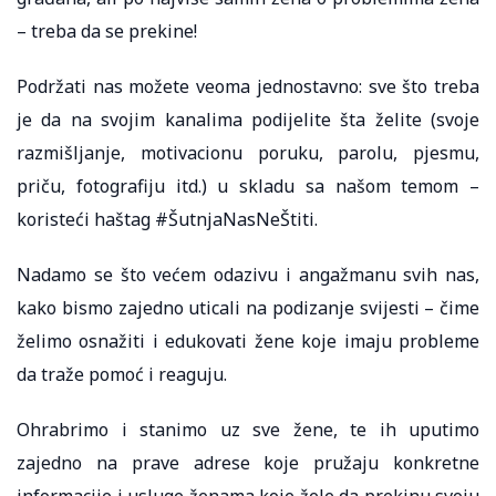
– treba da se prekine!
Podržati nas možete veoma jednostavno: sve što treba
je da na svojim kanalima podijelite šta želite (svoje
razmišljanje, motivacionu poruku, parolu, pjesmu,
priču, fotografiju itd.) u skladu sa našom temom –
koristeći haštag #ŠutnjaNasNeŠtiti.
Nadamo se što većem odazivu i angažmanu svih nas,
kako bismo zajedno uticali na podizanje svijesti – čime
želimo osnažiti i edukovati žene koje imaju probleme
da traže pomoć i reaguju.
Ohrabrimo i stanimo uz sve žene, te ih uputimo
zajedno na prave adrese koje pružaju konkretne
informacije i usluge ženama koje žele da prekinu svoju