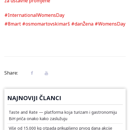
za ustavne promjene
#InternationalWomensDay
#8mart
#osmomartovskimarš
#danŽena
#WomensDay
Share:
NAJNOVIJI ČLANCI
Taste and Rate — platforma koja turizam i gastronomiju
BiH priča onako kako zaslužuju
Više od 15.000 kg otpada prikupljeno prvog dana akcije