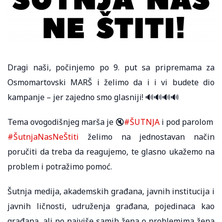
Dragi naši, počinjemo po 9. put sa pripremama za
Osmomartovski MARŠ i želimo da i i vi budete dio
kampanje – jer zajedno smo glasniji! 🔊🔊🔊🔊
Tema ovogodišnjeg marša je 🔇
#ŠUTNJA
i pod parolom
#ŠutnjaNasNeŠtiti
želimo na jednostavan način
poručiti da treba da reagujemo, te glasno ukažemo na
problem i potražimo pomoć.
Šutnja medija, akademskih građana, javnih institucija i
javnih ličnosti, udruženja građana, pojedinaca kao
građana, ali po najviše samih žena o problemima žena