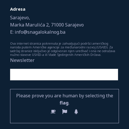
Adresa
Sarajevo,
Marka Marulića 2, 71000 Sarajevo
E: info@snagalokalnog.ba
Ova internet stranica pokrenuta je zahvaljujući podršci američkog
naroda putem Američke agencije za međunarodni razvoj (USAID). Za
sadržaj stranice isključivo je odgovoran njen uređivač i ona ne odražava
nužno stavove USAID-a ili Vlade Sjedinjenih Američkih Država.
Newsletter
Please prove you are human by selecting the
flag
.