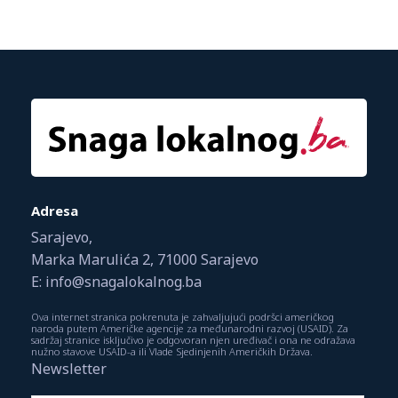
Adresa
Sarajevo,
Marka Marulića 2, 71000 Sarajevo
E: info@snagalokalnog.ba
Ova internet stranica pokrenuta je zahvaljujući podršci američkog
naroda putem Američke agencije za međunarodni razvoj (USAID). Za
sadržaj stranice isključivo je odgovoran njen uređivač i ona ne odražava
nužno stavove USAID-a ili Vlade Sjedinjenih Američkih Država.
Newsletter