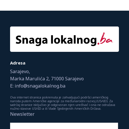
Adresa
Sarajevo,
Marka Marulića 2, 71000 Sarajevo
E: info@snagalokalnog.ba
Ova internet stranica pokrenuta je zahvaljujući podršci američkog
naroda putem Američke agencije za međunarodni razvoj (USAID). Za
sadržaj stranice isključivo je odgovoran njen uređivač i ona ne odražava
nužno stavove USAID-a ili Vlade Sjedinjenih Američkih Država.
Newsletter