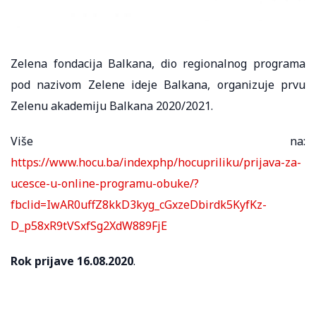
Zelena fondacija Balkana, dio regionalnog programa
pod nazivom Zelene ideje Balkana, organizuje prvu
Zelenu akademiju Balkana 2020/2021.
Više na:
https://www.hocu.ba/indexphp/hocupriliku/prijava-za-
ucesce-u-online-programu-obuke/?
fbclid=IwAR0uffZ8kkD3kyg_cGxzeDbirdk5KyfKz-
D_p58xR9tVSxfSg2XdW889FjE
Rok prijave 16.08.2020
.