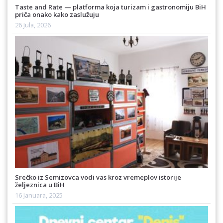
Taste and Rate — platforma koja turizam i gastronomiju BiH
priča onako kako zaslužuju
26 Jula, 2026
Srećko iz Semizovca vodi vas kroz vremeplov istorije
željeznica u BiH
16 Januara, 2025