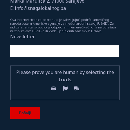
Marka Marulića 2, 71000 Sarajevo
E: info@snagalokalnog.ba
Ova internet stranica pokrenuta je zahvaljujući podršci američkog
naroda putem Američke agencije za međunarodni razvoj (USAID). Za
sadržaj stranice isključivo je odgovoran njen uređivač i ona ne odražava
nužno stavove USAID-a ili Vlade Sjedinjenih Američkih Država.
Newsletter
Please prove you are human by selecting the
truck
.