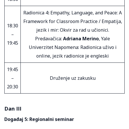
Radionica 4
:
Empathy, Language, and Peace: A
Framework for Classroom Practice / Empatija,
18:30
jezik i mir: Okvir za rad u učionici.
–
Predavačica:
Adriana Merino
, Yale
19:45
Univerzitet Napomena: Radionica uživo i
online, jezik radionice je engleski
19:45
–
Druženje uz zakusku
20:30
Dan III
Događaj 5: Regionalni seminar