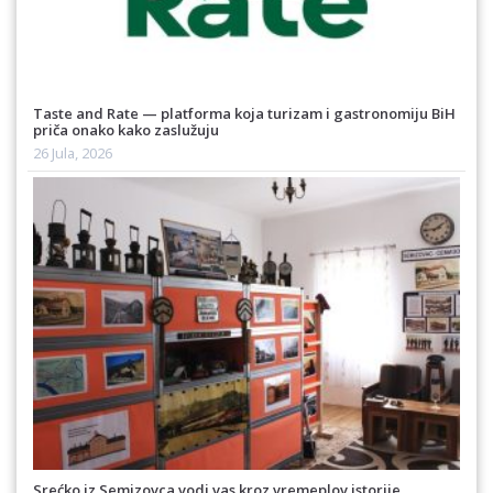
Taste and Rate — platforma koja turizam i gastronomiju BiH
priča onako kako zaslužuju
26 Jula, 2026
Srećko iz Semizovca vodi vas kroz vremeplov istorije