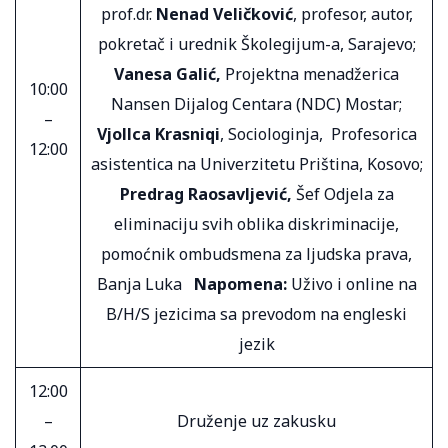
prof.dr.
Nenad Veličković
, profesor, autor,
pokretač i urednik Školegijum-a, Sarajevo;
Vanesa Galić,
Projektna menadžerica
10:00
Nansen Dijalog Centara (NDC) Mostar;
–
Vjollca Krasniqi
, Sociologinja, Profesorica
12:00
asistentica na Univerzitetu Priština, Kosovo;
Predrag Raosavljević,
Šef Odjela za
eliminaciju svih oblika diskriminacije,
pomoćnik ombudsmena za ljudska prava,
Banja Luka
Napomena:
Uživo i online na
B/H/S jezicima sa prevodom na engleski
jezik
12:00
–
Druženje uz zakusku