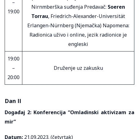
–
Nirnmberška suđenja Predavač:
Soeren
19:00
Torrau
, Friedrich-Alexander-Universität
Erlangen-Nürnberg (Njemačka) Napomena:
Radionica uživo i online, jezik radionice je
engleski
19:00
–
Druženje uz zakusku
20:00
Dan II
Događaj 2: Konferencija “Omladinski aktivizam za
mir”
Datum:
21.09.2023. (četvrtak)