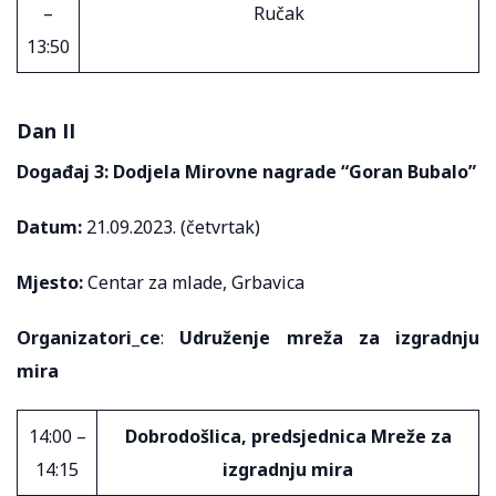
–
Ručak
13:50
Dan II
Događaj 3: Dodjela Mirovne nagrade “Goran Bubalo”
Datum:
21.09.2023. (četvrtak)
Mjesto:
Centar za mlade, Grbavica
Organizatori_ce
:
Udruženje mreža za izgradnju
mira
14:00 –
Dobrodošlica, predsjednica Mreže za
14:15
izgradnju mira