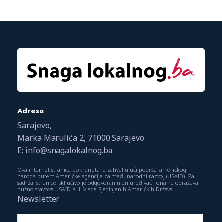
Adresa
Sarajevo,
Marka Marulića 2, 71000 Sarajevo
E: info@snagalokalnog.ba
Ova internet stranica pokrenuta je zahvaljujući podršci američkog
naroda putem Američke agencije za međunarodni razvoj (USAID). Za
sadržaj stranice isključivo je odgovoran njen uređivač i ona ne odražava
nužno stavove USAID-a ili Vlade Sjedinjenih Američkih Država.
Newsletter