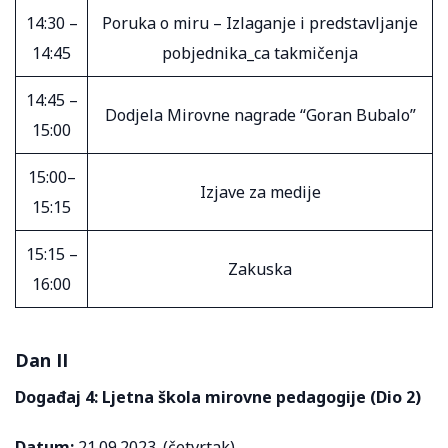
14:30 –
Poruka o miru – Izlaganje i predstavljanje
14:45
pobjednika_ca takmičenja
14:45 –
Dodjela Mirovne nagrade “Goran Bubalo”
15:00
15:00–
Izjave za medije
15:15
15:15 –
Zakuska
16:00
Dan II
Događaj 4:
Ljetna škola mirovne pedagogije (Dio 2)
Datum:
21.09.2023. (četvrtak)