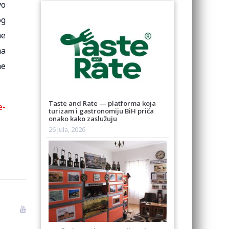
vo
og
ne
ma
ne
Taste and Rate — platforma koja
e-
turizam i gastronomiju BiH priča
onako kako zaslužuju
26 Jula, 2026