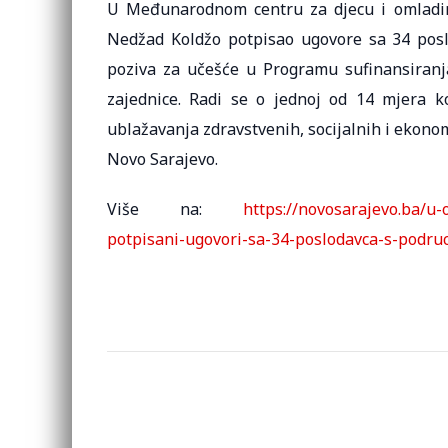
U Međunarodnom centru za djecu i omladin
Nedžad Koldžo potpisao ugovore sa 34 poslo
poziva za učešće u Programu sufinansiranja
zajednice. Radi se o jednoj od 14 mjera k
ublažavanja zdravstvenih, socijalnih i ekon
Novo Sarajevo.
Više na:
https://novosarajevo.ba/u
potpisani-ugovori-sa-34-poslodavca-s-podruc