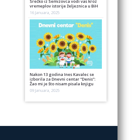
Srećko iz Semizovca vodi vas kroz
vremeplov istorije željeznica u BiH
16 Januara, 2025
Nakon 13 godina Ines Kavalec se
izborila za Dnevni centar “Denis”:
Žao mi je što nisam pisala knjigu
09 Januara, 2025