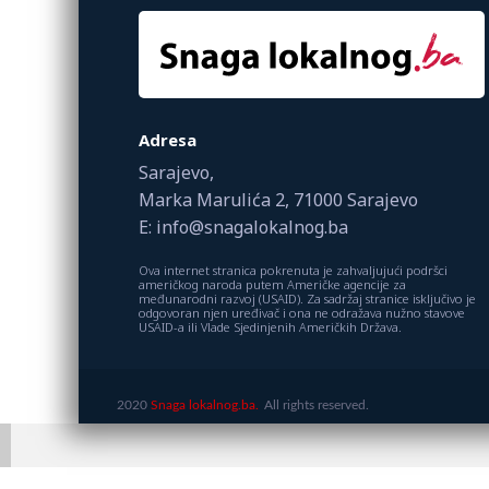
Adresa
Sarajevo,
Marka Marulića 2, 71000 Sarajevo
E: info@snagalokalnog.ba
Ova internet stranica pokrenuta je zahvaljujući podršci
američkog naroda putem Američke agencije za
međunarodni razvoj (USAID). Za sadržaj stranice isključivo je
odgovoran njen uređivač i ona ne odražava nužno stavove
USAID-a ili Vlade Sjedinjenih Američkih Država.
2020
Snaga lokalnog.ba.
All rights reserved.