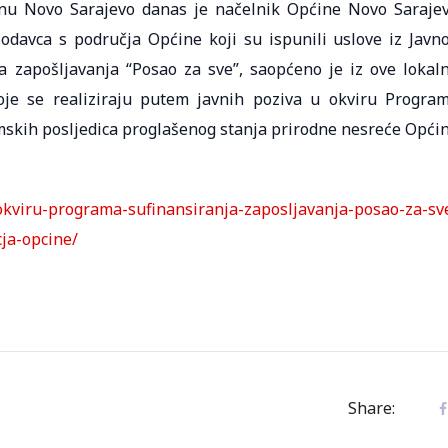
u Novo Sarajevo danas je načelnik Općine Novo Saraje
davca s područja Općine koji su ispunili uslove iz Javn
 zapošljavanja “Posao za sve”, saopćeno je iz ove lokal
oje se realiziraju putem javnih poziva u okviru Progra
omskih posljedica proglašenog stanja prirodne nesreće Opći
-okviru-programa-sufinansiranja-zaposljavanja-posao-za-sv
ja-opcine/
Share: