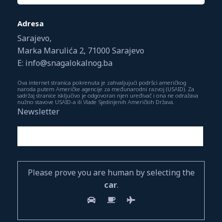
Adresa
Sarajevo,
Marka Marulića 2, 71000 Sarajevo
E: info@snagalokalnog.ba
Ova internet stranica pokrenuta je zahvaljujući podršci američkog
naroda putem Američke agencije za međunarodni razvoj (USAID). Za
sadržaj stranice isključivo je odgovoran njen uređivač i ona ne odražava
nužno stavove USAID-a ili Vlade Sjedinjenih Američkih Država.
Newsletter
Please prove you are human by selecting the
car
.