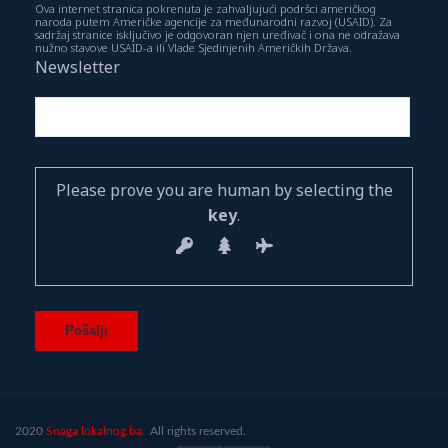
Ova internet stranica pokrenuta je zahvaljujući podršci američkog
naroda putem Američke agencije za međunarodni razvoj (USAID). Za
sadržaj stranice isključivo je odgovoran njen uređivač i ona ne odražava
nužno stavove USAID-a ili Vlade Sjedinjenih Američkih Država.
Newsletter
Please prove you are human by selecting the
key
.
2020
Snaga lokalnog.ba.
All rights reserved.