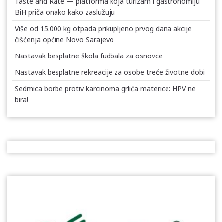
Taste and Rate — platforma koja turizam i gastronomiju
BiH priča onako kako zaslužuju
Više od 15.000 kg otpada prikupljeno prvog dana akcije
čišćenja općine Novo Sarajevo
Nastavak besplatne škola fudbala za osnovce
Nastavak besplatne rekreacije za osobe treće životne dobi
Sedmica borbe protiv karcinoma grlića materice: HPV ne
bira!