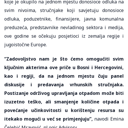
koje je okupilo na jednom mjestu donosioce odluka na
svim nivoima, stručnjake koji savjetuju donosioce
odluka, poduzetnike, finansijere, javna komunalna
preduzeća, predstavnike nevladinog sektora i medija,
ove godine se očekuju posjetioci iz zemalja regije i
jugoistočne Europe.
“Zadovoljstvo nam je što ćemo omogućiti svim
ključnim akterima ove priče u Bosni i Hercegovini,
kao i regiji, da na jednom mjestu čuju panel
diskusije i predavanja vrhunskih stručnjaka.
Postizanje održivog upravljanja otpadom može biti
izuzetno teško, ali smanjenje količine otpada i
povećanje učinkovitosti u korištenju resursa su
itekako mogući u već se primjenjuju”,
navodi Emina
Čelebić Mravović, nLogic Advisory.