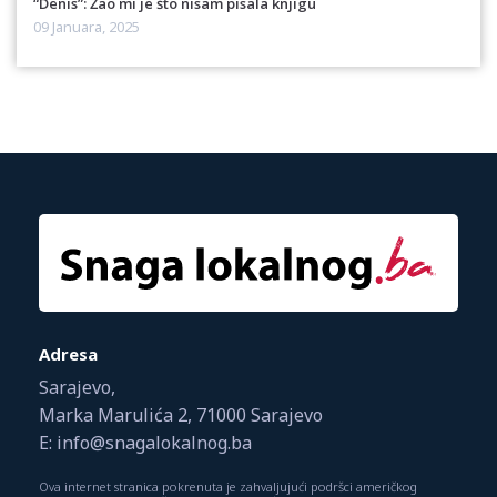
“Denis”: Žao mi je što nisam pisala knjigu
09 Januara, 2025
Adresa
Sarajevo,
Marka Marulića 2, 71000 Sarajevo
E: info@snagalokalnog.ba
Ova internet stranica pokrenuta je zahvaljujući podršci američkog