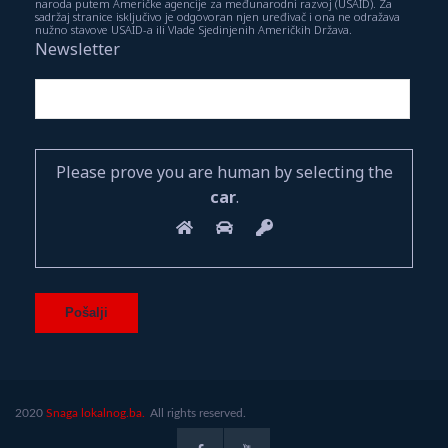
naroda putem Američke agencije za međunarodni razvoj (USAID). Za
sadržaj stranice isključivo je odgovoran njen uređivač i ona ne odražava
nužno stavove USAID-a ili Vlade Sjedinjenih Američkih Država.
Newsletter
Please prove you are human by selecting the
car
.
2020
Snaga lokalnog.ba.
All rights reserved.